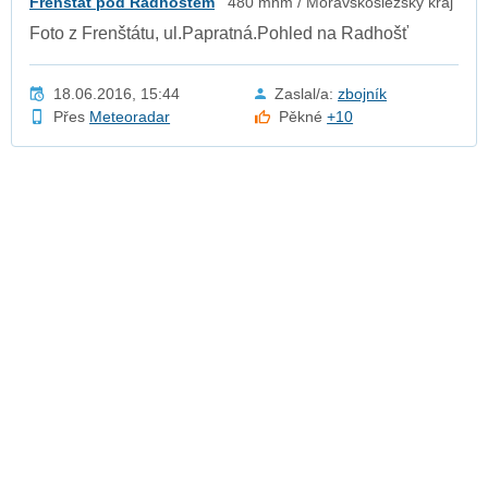
Frenštát pod Radhoštěm
480 mnm / Moravskoslezský kraj
Foto z Frenštátu, ul.Papratná.Pohled na Radhošť
18.06.2016, 15:44
Zaslal/a:
zbojník
Přes
Meteoradar
Pěkné
+10