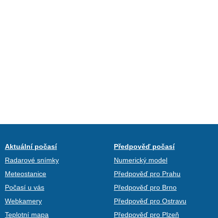
Aktuální počasí
Předpověď počasí
Radarové snímky
Numerický model
Meteostanice
Předpověď pro Prahu
Počasí u vás
Předpověď pro Brno
Webkamery
Předpověď pro Ostravu
Teplotní mapa
Předpověď pro Plzeň