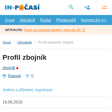
Přejít
na
hlavní
obsah
Úvod
Aktuálně
Radar
Předpověď
Numerický model
Vrací se tropické teploty, zítra až 35 °C
AKTUALITA:
Úvod
Uživatelé
Profil uživatele zbojník
Profil zbojník
zbojník
Napsat
0
Jméno a příjmení, registrace
18.06.2016