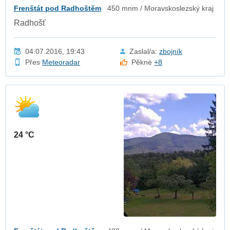
Frenštát pod Radhoštěm
450 mnm / Moravskoslezský kraj
Radhošť
04.07.2016, 19:43
Zaslal/a:
zbojník
Přes
Meteoradar
Pěkné
+8
24 °C