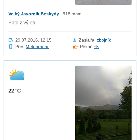
Velký Javornik Beskydy
918 mnm
Foto z výletu
29.07.2016, 12:15
Zaslal/a:
zbojník
Přes
Meteoradar
Pěkné
+5
22 °C