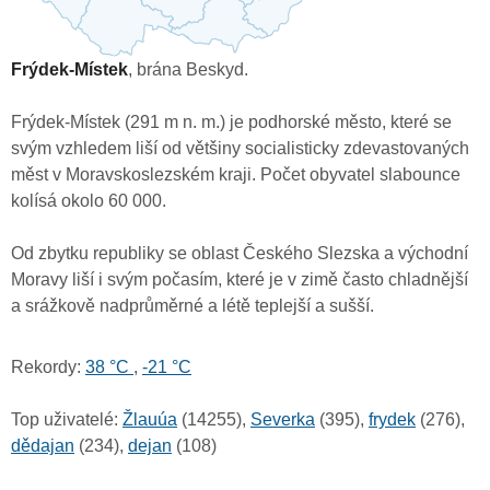
Frýdek-Místek
, brána Beskyd.
Frýdek-Místek (291 m n. m.) je podhorské město, které se
svým vzhledem liší od většiny socialisticky zdevastovaných
měst v Moravskoslezském kraji. Počet obyvatel slabounce
kolísá okolo 60 000.
Od zbytku republiky se oblast Českého Slezska a východní
Moravy liší i svým počasím, které je v zimě často chladnější
a srážkově nadprůměrné a létě teplejší a sušší.
Rekordy:
38 °C
,
-21 °C
Top uživatelé:
Žlauúa
(14255),
Severka
(395),
frydek
(276),
dědajan
(234),
dejan
(108)