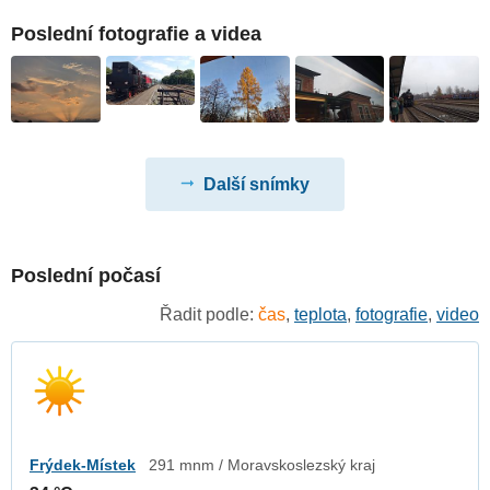
Poslední fotografie a videa
Další snímky
Poslední počasí
Řadit podle:
čas
,
teplota
,
fotografie
,
video
Frýdek-Místek
291 mnm / Moravskoslezský kraj