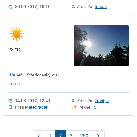
28.06.2017, 18:16
Zaslal/a:
tomas
23 °C
Hřebeč
Středočeský kraj
jasno
14.06.2017, 18:41
Zaslal/a:
krastys
Přes
Meteoradar
Pěkné
+5
1
2
3
260