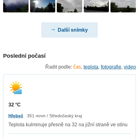
Další snímky
Poslední počasí
Řadit podle:
čas
,
teplota
,
fotografie
,
video
32 °C
Hřebeč
351 mnm / Středočeský kraj
Teplota kulminuje přesně na 32 na jižní straně ve stínu