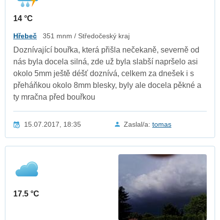
14 °C
Hřebeč
351 mnm / Středočeský kraj
Doznívající bouřka, která přišla nečekaně, severně od
nás byla docela silná, zde už byla slabší napršelo asi
okolo 5mm ještě déšť doznívá, celkem za dnešek i s
přeháňkou okolo 8mm blesky, byly ale docela pěkné a
ty mračna před bouřkou
15.07.2017, 18:35
Zaslal/a:
tomas
17.5 °C