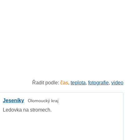
Řadit podle:
čas
,
teplota
,
fotografie
,
video
Jeseníky
Olomoucký kraj
Ledovka na stromech.