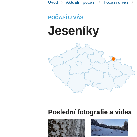
Úvod
Aktuální počasí
Počasí u vás
POČASÍ U VÁS
Jeseníky
Poslední fotografie a videa