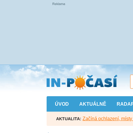
Přejít
na
hlavní
obsah
ÚVOD
AKTUÁLNĚ
RADA
Začíná ochlazení, míst
AKTUALITA: