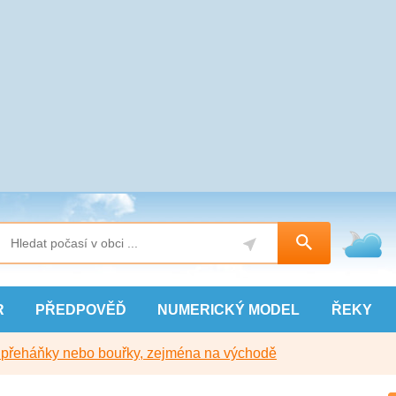
R
PŘEDPOVĚĎ
NUMERICKÝ
MODEL
ŘEKY
y přeháňky nebo bouřky, zejména na východě