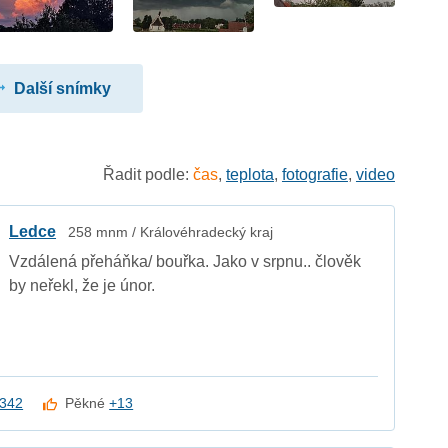
Další snímky
Řadit podle:
čas
,
teplota
,
fotografie
,
video
Ledce
258 mnm / Královéhradecký kraj
Vzdálená přeháňka/ bouřka. Jako v srpnu.. člověk
by neřekl, že je únor.
342
Pěkné
+13