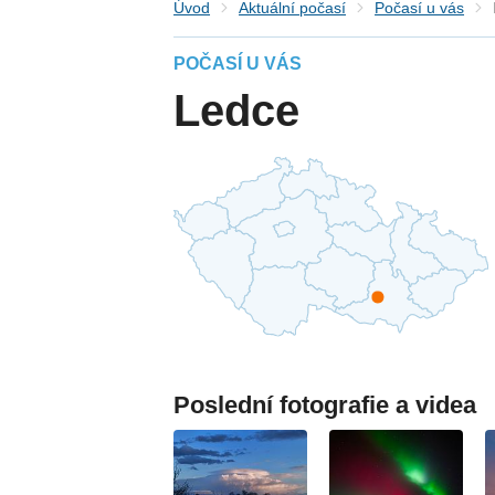
Úvod
Aktuální počasí
Počasí u vás
POČASÍ U VÁS
Ledce
Poslední fotografie a videa