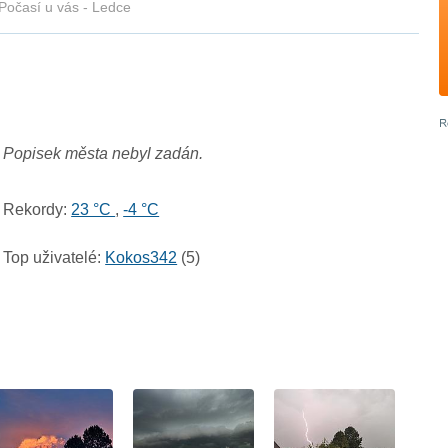
Počasí u vás - Ledce
Popisek města nebyl zadán.
Rekordy:
23 °C
,
-4 °C
Top uživatelé:
Kokos342
(5)