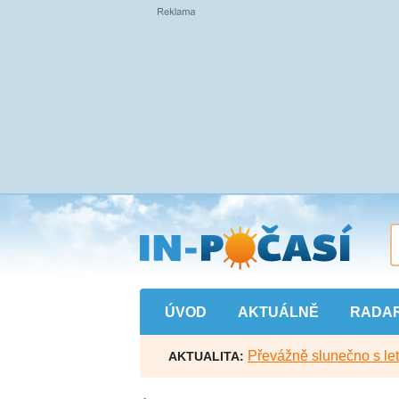
Přejít
na
hlavní
obsah
ÚVOD
AKTUÁLNĚ
RADA
Převážně slunečno s let
AKTUALITA: