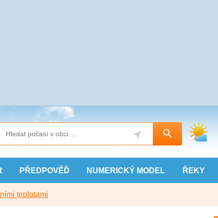
R
PŘEDPOVĚĎ
NUMERICKÝ
MODEL
ŘEKY
ními teplotami