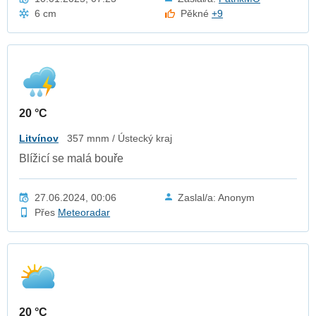
6 cm
Pěkné
+9
20 °C
Litvínov
357 mnm / Ústecký kraj
Blížicí se malá bouře
27.06.2024, 00:06
Zaslal/a: Anonym
Přes
Meteoradar
20 °C