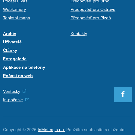
Počasí u vás
Předpověď pro Brno
Webkamery
Předpověď pro Ostravu
Teplotní mapa
Předpověď pro Plzeň
Archiv
Kontakty
Uživatelé
Články
Fotogalerie
Aplikace na telefony
Počasí na web
Ventusky
In-počasie
Copyright © 2026
InMeteo, s.r.o.
Použitím souhlasíte s uložením