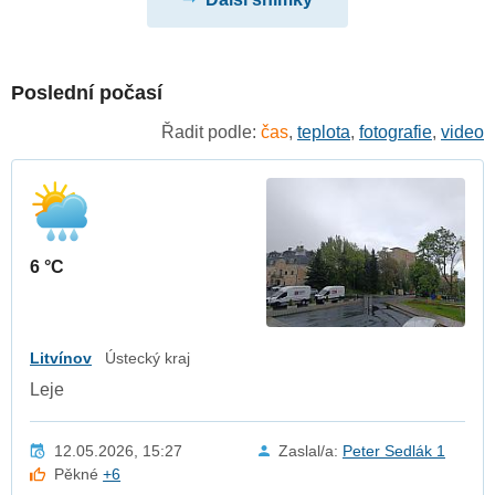
Poslední počasí
Řadit podle:
čas
,
teplota
,
fotografie
,
video
6 °C
Litvínov
Ústecký kraj
Leje
12.05.2026, 15:27
Zaslal/a:
Peter Sedlák 1
Pěkné
+6