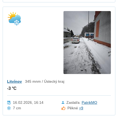
Litvínov
345 mnm / Ústecký kraj
-3 °C
16.02.2026, 16:14
Zaslal/a:
PatrikMO
7 cm
Pěkné
+9