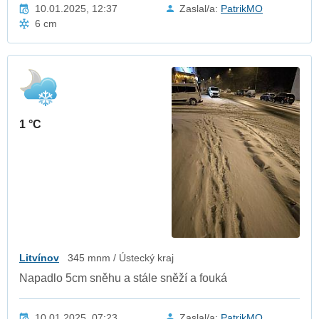
10.01.2025, 12:37
Zaslal/a:
PatrikMO
6 cm
1 °C
Litvínov
345 mnm / Ústecký kraj
Napadlo 5cm sněhu a stále sněží a fouká
10.01.2025, 07:23
Zaslal/a:
PatrikMO