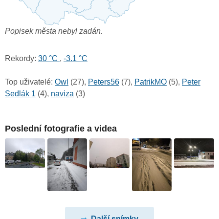
Popisek města nebyl zadán.
Rekordy:
30 °C
,
-3.1 °C
Top uživatelé:
Owl
(27),
Peters56
(7),
PatrikMO
(5),
Peter
Sedlák 1
(4),
naviza
(3)
Poslední fotografie a videa
Další snímky