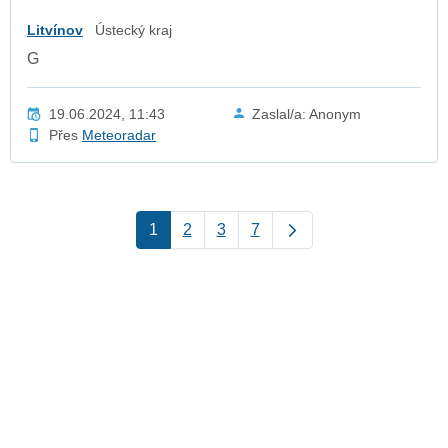
Litvínov
Ústecký kraj
G
19.06.2024, 11:43
Zaslal/a: Anonym
Přes
Meteoradar
1
2
3
7