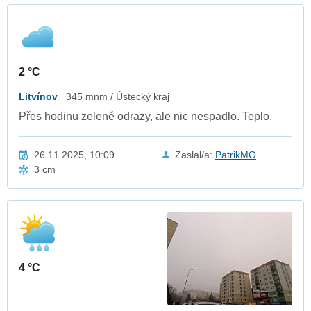
2 °C
Litvínov
345 mnm / Ústecký kraj
Přes hodinu zelené odrazy, ale nic nespadlo. Teplo.
26.11.2025, 10:09
Zaslal/a:
PatrikMO
3 cm
4 °C