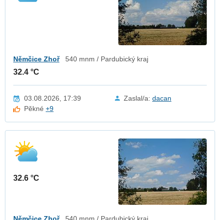
Němčice Zhoř
540 mnm / Pardubický kraj
32.4 °C
03.08.2026, 17:39
Zaslal/a:
dacan
Pěkné
+9
32.6 °C
Němčice Zhoř
540 mnm / Pardubický kraj