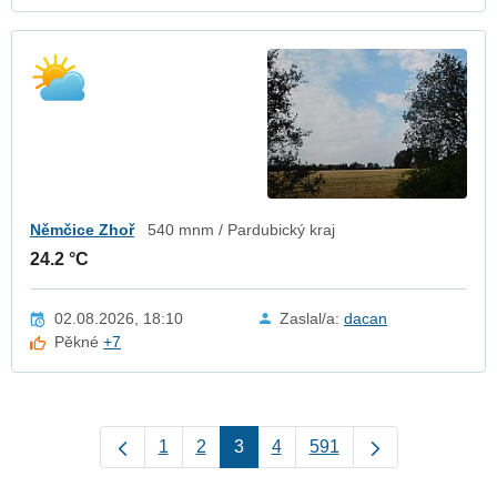
Němčice Zhoř
540 mnm / Pardubický kraj
24.2 °C
02.08.2026, 18:10
Zaslal/a:
dacan
Pěkné
+7
1
2
3
4
591