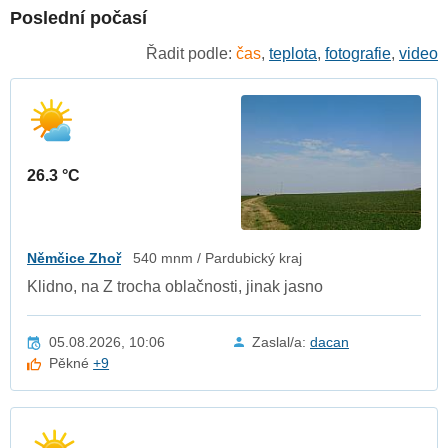
Poslední počasí
Řadit podle:
čas
,
teplota
,
fotografie
,
video
26.3 °C
Němčice Zhoř
540 mnm / Pardubický kraj
Klidno, na Z trocha oblačnosti, jinak jasno
05.08.2026, 10:06
Zaslal/a:
dacan
Pěkné
+9