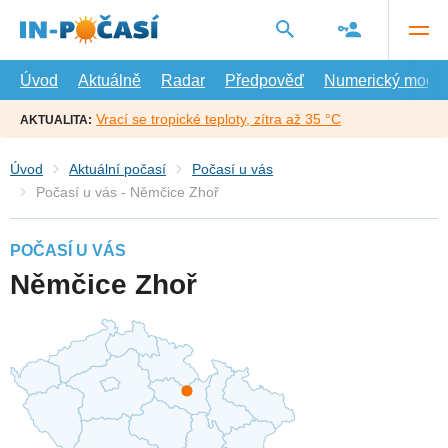
Přejít
na
hlavní
obsah
Úvod
Aktuálně
Radar
Předpověď
Numerický model
Vrací se tropické teploty, zítra až 35 °C
AKTUALITA:
Úvod
Aktuální počasí
Počasí u vás
Počasí u vás - Němčice Zhoř
POČASÍ U VÁS
Němčice Zhoř