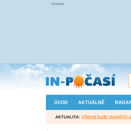
Přejít
na
hlavní
obsah
ÚVOD
AKTUÁLNĚ
RADA
Víkend bude slunečný s l
AKTUALITA: