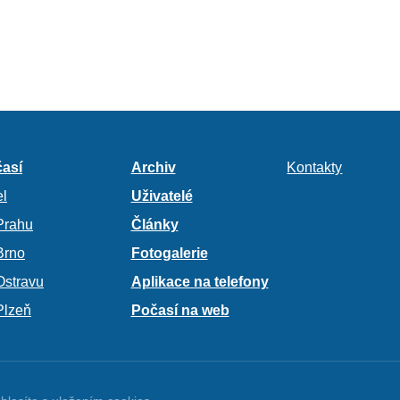
así
Archiv
Kontakty
l
Uživatelé
Prahu
Články
Brno
Fotogalerie
Ostravu
Aplikace na telefony
Plzeň
Počasí na web