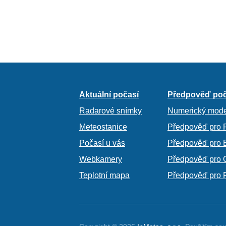
Aktuální počasí
Předpověď poč
Radarové snímky
Numerický mode
Meteostanice
Předpověď pro 
Počasí u vás
Předpověď pro 
Webkamery
Předpověď pro 
Teplotní mapa
Předpověď pro 