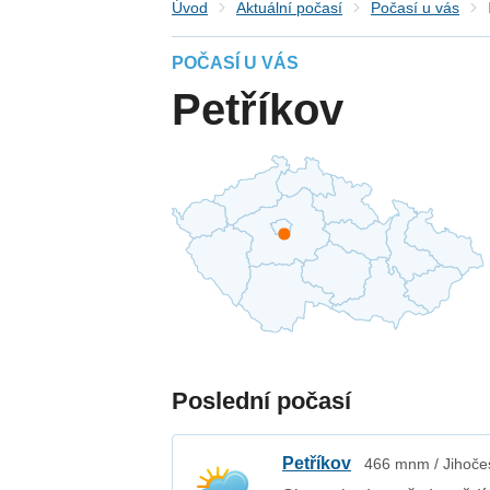
Úvod
Aktuální počasí
Počasí u vás
POČASÍ U VÁS
Petříkov
Poslední počasí
Petříkov
466 mnm / Jihočes