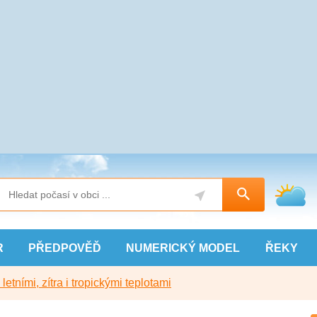
R
PŘEDPOVĚĎ
NUMERICKÝ
MODEL
ŘEKY
etními, zítra i tropickými teplotami