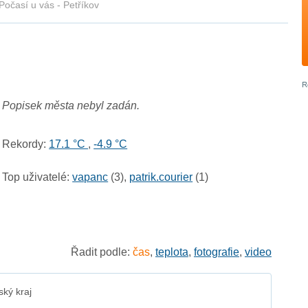
Počasí u vás - Petříkov
Popisek města nebyl zadán.
Rekordy:
17.1 °C
,
-4.9 °C
Top uživatelé:
vapanc
(3),
patrik.courier
(1)
Řadit podle:
čas
,
teplota
,
fotografie
,
video
ký kraj