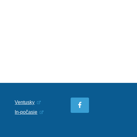
Ventusky
In-počasie