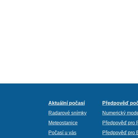
Aktuální počasí
Předpověď poč
Radarové snímky
Numerický mode
Meteostanice
Předpověď pro 
Počasí u vás
Předpověď pro 