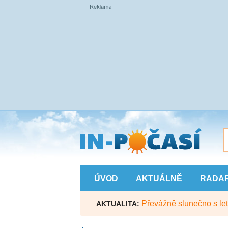
Přejít
na
hlavní
obsah
ÚVOD
AKTUÁLNĚ
RADA
Převážně slunečno s let
AKTUALITA: