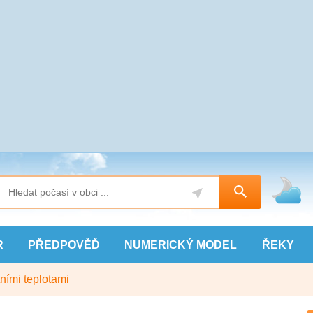
R
PŘEDPOVĚĎ
NUMERICKÝ
MODEL
ŘEKY
ními teplotami