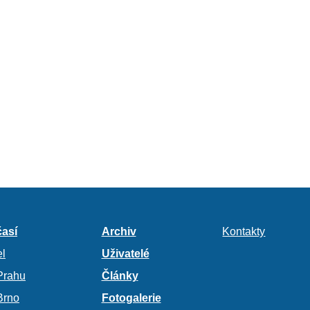
así
Archiv
Kontakty
l
Uživatelé
Prahu
Články
Brno
Fotogalerie