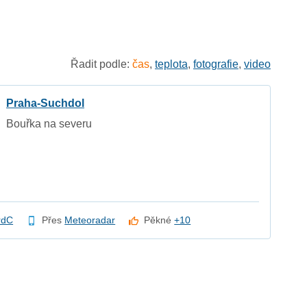
Řadit podle:
čas
,
teplota
,
fotografie
,
video
Praha-Suchdol
Bouřka na severu
rdC
Přes
Meteoradar
Pěkné
+10