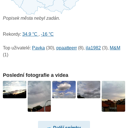
Popisek města nebyl zadán.
Rekordy:
34.9 °C
,
-16 °C
Top uživatelé:
Pavka
(30),
ppaatteerr
(8),
ila1982
(3),
M&M
(1)
Poslední fotografie a videa
Další snímky