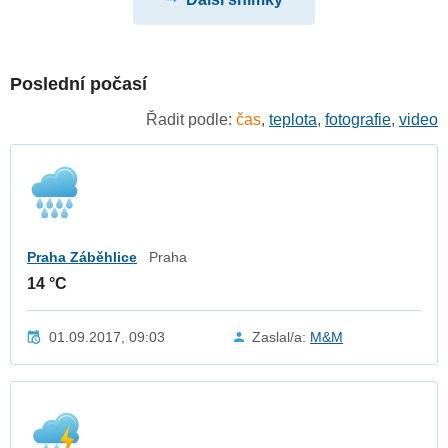
Poslední počasí
Řadit podle:
čas
,
teplota
,
fotografie
,
video
Praha Záběhlice
Praha
14 °C
01.09.2017, 09:03
Zaslal/a:
M&M