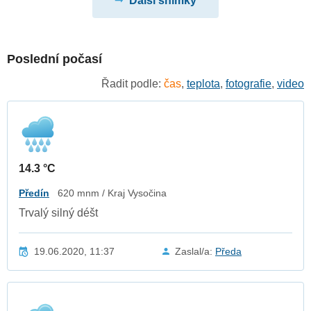
Další snímky
Poslední počasí
Řadit podle:
čas
,
teplota
,
fotografie
,
video
14.3 °C
Předín
620 mnm / Kraj Vysočina
Trvalý silný déšt
19.06.2020, 11:37
Zaslal/a:
Předa