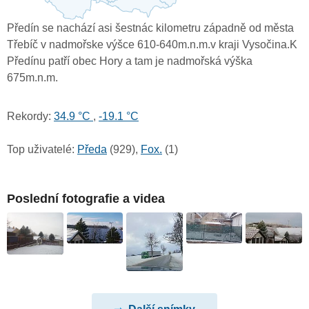
Předín se nachází asi šestnác kilometru západně od města
Třebíč v nadmořske výšce 610-640m.n.m.v kraji Vysočina.K
Předínu patří obec Hory a tam je nadmořská výška
675m.n.m.
Rekordy:
34.9 °C
,
-19.1 °C
Top uživatelé:
Předa
(929),
Fox.
(1)
Poslední fotografie a videa