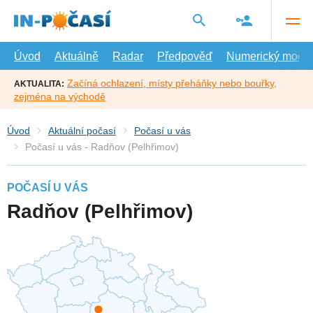
Přejít
na
hlavní
obsah
Úvod
Aktuálně
Radar
Předpověď
Numerický model
Začíná ochlazení, místy přeháňky nebo bouřky,
AKTUALITA:
zejména na východě
Úvod
Aktuální počasí
Počasí u vás
Počasí u vás - Radňov (Pelhřimov)
POČASÍ U VÁS
Radňov (Pelhřimov)