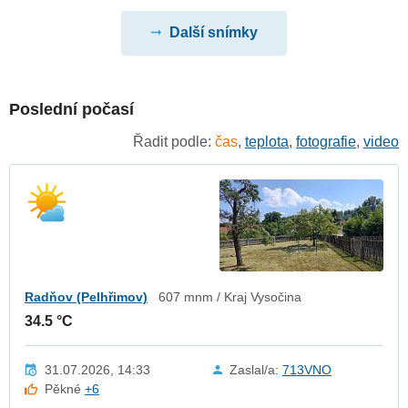
Další snímky
Poslední počasí
Řadit podle:
čas
,
teplota
,
fotografie
,
video
Radňov (Pelhřimov)
607 mnm / Kraj Vysočina
34.5 °C
31.07.2026, 14:33
Zaslal/a:
713VNO
Pěkné
+6