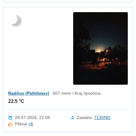
Radňov (Pelhřimov)
607 mnm / Kraj Vysočina
22.5 °C
29.07.2026, 22:06
Zaslal/a:
713VNO
Pěkné
+6