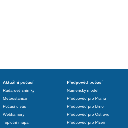
Aktuální počasí
Předpověď počasí
Radarové snímky
Numerický model
Meteostanice
Předpověď pro Prahu
Počasí u vás
Předpověď pro Brno
Webkamery
Předpověď pro Ostravu
Teplotní mapa
Předpověď pro Plzeň