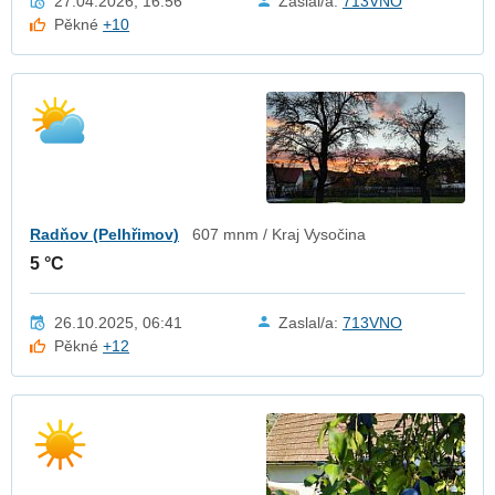
27.04.2026, 16:56
Zaslal/a:
713VNO
Pěkné
+10
Radňov (Pelhřimov)
607 mnm / Kraj Vysočina
5 °C
26.10.2025, 06:41
Zaslal/a:
713VNO
Pěkné
+12