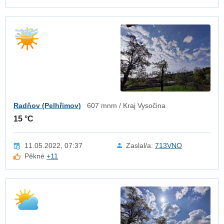
Radňov (Pelhřimov)
607 mnm / Kraj Vysočina
15 °C
11.05.2022, 07:37
Zaslal/a:
713VNO
Pěkné
+11