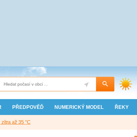
R
PŘEDPOVĚĎ
NUMERICKÝ
MODEL
ŘEKY
, zítra až 35 °C