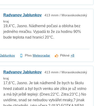
Radvanov Jablunkov
413 mnm / Moravskoslezský
kraj
19,4°C, Jasno. Nádherné počasi a obloha bez
jediného mračku. Vypadá to že za hodinu 90%
bude teplota nad hranicí 20°C.
Jablunkov
Přes
Meteoradar
Pěkné
+8
Radvanov Jablunkov
413 mnm / Moravskoslezský
kraj
17,6°C, Jasno. Je tak nádherně že bych tu školu
hned zabalil a byl bych venku ale zítra je už volno
a má být ještě tepleji: (Dnes:22°C. Zitra:23°C.) No
uvidíme, snad se nebudou vytvářet mraky,? jinak
bude chladněji, jako včera.? (!!!JO FOTKA NENI