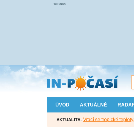
Přejít
na
hlavní
obsah
ÚVOD
AKTUÁLNĚ
RADA
Vrací se tropické teploty
AKTUALITA: