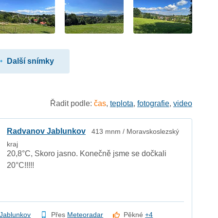
Další snímky
Řadit podle:
čas
,
teplota
,
fotografie
,
video
Radvanov Jablunkov
413 mnm / Moravskoslezský
kraj
20,8°C, Skoro jasno. Konečně jsme se dočkali
20°C!!!!!
Jablunkov
Přes
Meteoradar
Pěkné
+4