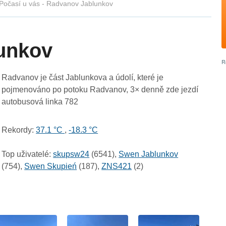
Počasí u vás - Radvanov Jablunkov
unkov
Radvanov je část Jablunkova a údolí, které je
pojmenováno po potoku Radvanov, 3× denně zde jezdí
autobusová linka 782
Rekordy:
37.1 °C
,
-18.3 °C
Top uživatelé:
skupsw24
(6541),
Swen Jablunkov
(754),
Swen Skupień
(187),
ZNS421
(2)