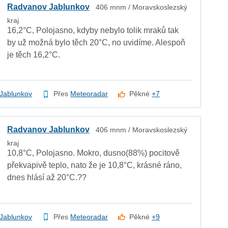
Radvanov Jablunkov
406 mnm / Moravskoslezský
kraj
16,2°C, Polojasno, kdyby nebylo tolik mraků tak
by už možná bylo těch 20°C, no uvidíme. Alespoň
je těch 16,2°C.
Jablunkov
Přes
Meteoradar
Pěkné
+7
Radvanov Jablunkov
406 mnm / Moravskoslezský
kraj
10,8°C, Polojasno. Mokro, dusno(88%) pocitově
překvapivě teplo, nato že je 10,8°C, krásné ráno,
dnes hlásí až 20°C.??
Jablunkov
Přes
Meteoradar
Pěkné
+9