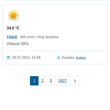
34.6 °C
Třebíč
405 mnm / Kraj Vysočina
Vlhkost 39%
28.07.2013, 15:28
Zaslal/a:
kratos
1
2
3
1827