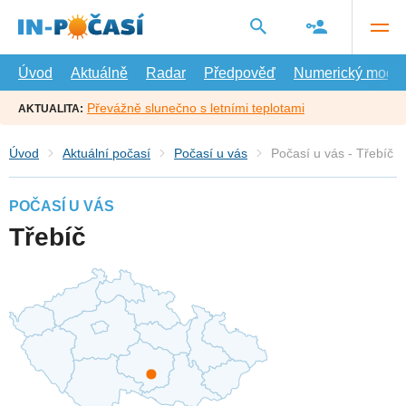
Přejít
na
hlavní
obsah
Úvod
Aktuálně
Radar
Předpověď
Numerický model
Převážně slunečno s letními teplotami
AKTUALITA:
Úvod
Aktuální počasí
Počasí u vás
Počasí u vás - Třebíč
POČASÍ U VÁS
Třebíč