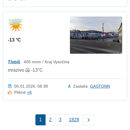
-13 °C
Třebíč
405 mnm / Kraj Vysočina
mrazivo 🥶 -13°C
05.01.2026, 08:38
Zaslal/a:
GASTONN
Pěkné
+8
1
2
3
1828