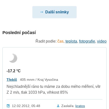
Další snímky
Poslední počasí
Řadit podle:
čas
,
teplota
,
fotografie
,
video
-17.2 °C
Třebíč
405 mnm / Kraj Vysočina
Nejchladnější ráno tu máme za dobu mého měření, vítr
Z 2 m/s, tlak 1033 hPa, vlhkost 85%
12.02.2012, 05:48
Zaslal/a:
kratos