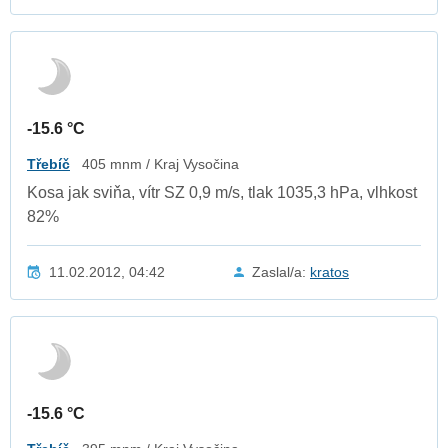
-15.6 °C
Třebíč
405 mnm / Kraj Vysočina
Kosa jak sviňa, vítr SZ 0,9 m/s, tlak 1035,3 hPa, vlhkost
82%
11.02.2012, 04:42
Zaslal/a:
kratos
-15.6 °C