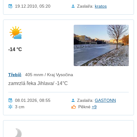
19.12.2010, 05:20
Zaslal/a:
kratos
-14 °C
Třebíč
405 mnm / Kraj Vysočina
zamrzlá řeka Jihlava/ -14°C
08.01.2026, 08:55
Zaslal/a:
GASTONN
3 cm
Pěkné
+9