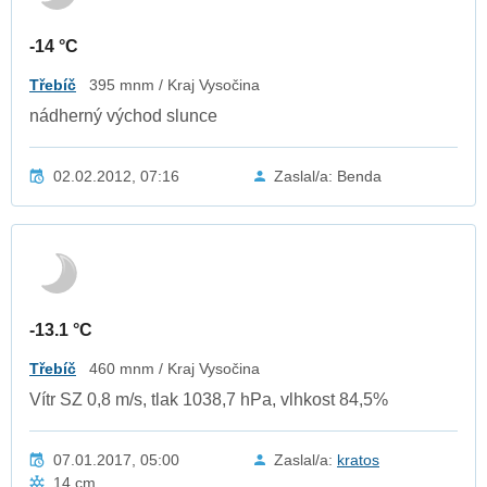
-14 °C
Třebíč
395 mnm / Kraj Vysočina
nádherný východ slunce
02.02.2012, 07:16
Zaslal/a: Benda
-13.1 °C
Třebíč
460 mnm / Kraj Vysočina
Vítr SZ 0,8 m/s, tlak 1038,7 hPa, vlhkost 84,5%
07.01.2017, 05:00
Zaslal/a:
kratos
14 cm