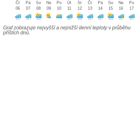
Čt
Pá
So
Ne
Po
Út
St
Čt
Pá
So
Ne
Po
06
07
08
09
10
11
12
13
14
15
16
17
Graf zobrazuje nejvyšší a nejnižší denní teploty v průběhu
příštích dnů.