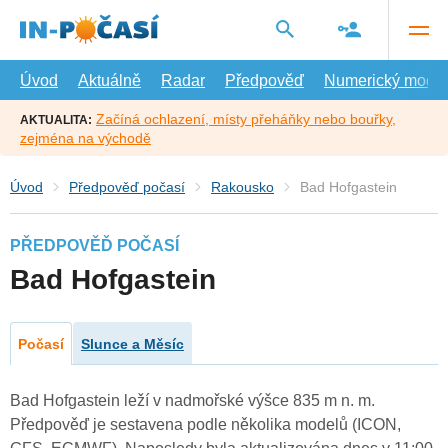
Přejít
na
hlavní
obsah
Úvod
Aktuálně
Radar
Předpověď
Numerický model
Začíná ochlazení, místy přeháňky nebo bouřky,
AKTUALITA:
zejména na východě
Úvod
Předpověď počasí
Rakousko
Bad Hofgastein
PŘEDPOVĚĎ POČASÍ
Bad Hofgastein
Počasí
Slunce a Měsíc
Bad Hofgastein leží v nadmořské výšce 835 m n. m.
Předpověď je sestavena podle několika modelů (ICON,