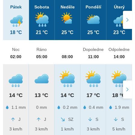
Pátek
Sobota
Neděle
Pondělí
Úterý
18 °C
21 °C
25 °C
25 °C
23 °C
Noc
Ráno
Dopoledne
Odpoledne
02:00
05:00
08:00
11:00
14:00
14 °C
13 °C
14 °C
17 °C
18 °C
1.1 mm
0 mm
0.2 mm
0.4 mm
1.9 mm
J
J
SZ
S
S
3 km/h
3 km/h
1 km/h
3 km/h
5 km/h