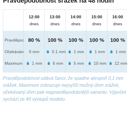
Pravděpodobnost srážek na 48 hodin
12:00
13:00
14:00
15:00
16:00
dnes
dnes
dnes
dnes
dnes
80 %
100 %
100 %
100 %
100 %
Pravděpod.
Očekáváno
0 mm
0.1 mm
1 mm
1 mm
1 mm
Maximum
1 mm
6 mm
5 mm
10 mm
12 mm
Pravděpodobnost udává šanci, že spadne alespoň 0,1 mm
srážek. Maximum zobrazuje nejvyšší možný úhrn srážek,
očekávaný úhrn pak nejpravděpodobnější variantu. Výpočet
vychází ze 40 výstupů modelu.