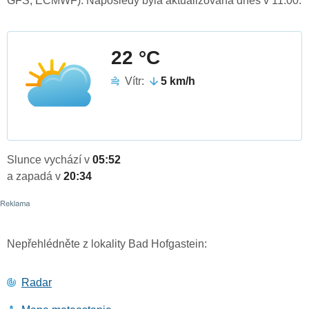
GFS, ECMWF). Naposledy byla aktualizována dnes v 11:00.
22 °C
Vítr:
5 km/h
Slunce vychází v
05:52
a zapadá v
20:34
Nepřehlédněte z lokality Bad Hofgastein:
Radar