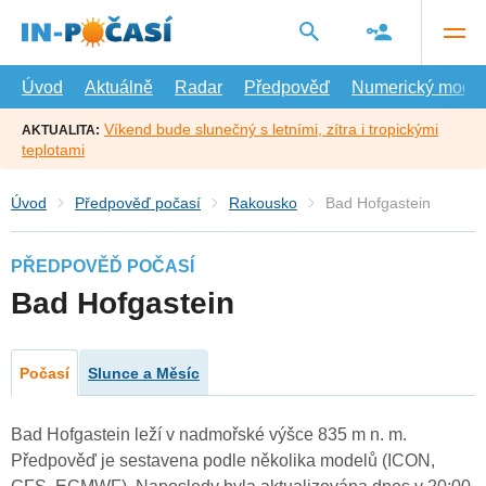
Přejít
na
hlavní
obsah
Úvod
Aktuálně
Radar
Předpověď
Numerický model
Víkend bude slunečný s letními, zítra i tropickými
AKTUALITA:
teplotami
Úvod
Předpověď počasí
Rakousko
Bad Hofgastein
PŘEDPOVĚĎ POČASÍ
Bad Hofgastein
Počasí
Slunce a Měsíc
Bad Hofgastein leží v nadmořské výšce 835 m n. m.
Předpověď je sestavena podle několika modelů (ICON,