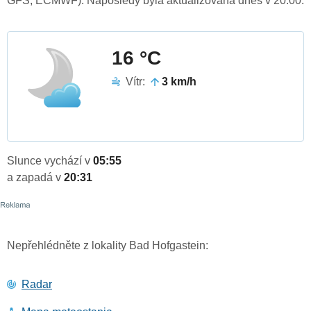
GFS, ECMWF). Naposledy byla aktualizována dnes v 20:00.
16 °C
Vítr:
3 km/h
Slunce vychází v
05:55
a zapadá v
20:31
Nepřehlédněte z lokality Bad Hofgastein:
Radar