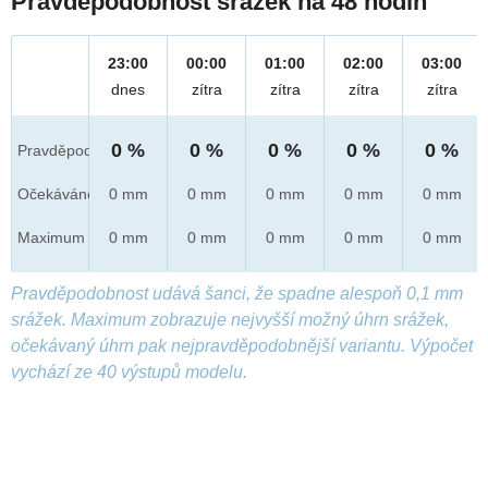
Pravděpodobnost srážek na 48 hodin
23:00
00:00
01:00
02:00
03:00
dnes
zítra
zítra
zítra
zítra
0 %
0 %
0 %
0 %
0 %
Pravděpod.
Očekáváno
0 mm
0 mm
0 mm
0 mm
0 mm
Maximum
0 mm
0 mm
0 mm
0 mm
0 mm
Pravděpodobnost udává šanci, že spadne alespoň 0,1 mm
srážek. Maximum zobrazuje nejvyšší možný úhrn srážek,
očekávaný úhrn pak nejpravděpodobnější variantu. Výpočet
vychází ze 40 výstupů modelu.