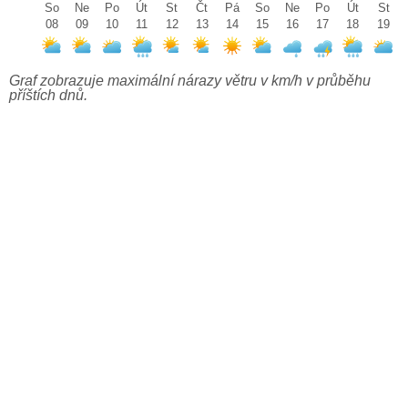
So
Ne
Po
Út
St
Čt
Pá
So
Ne
Po
Út
St
08
09
10
11
12
13
14
15
16
17
18
19
Graf zobrazuje maximální nárazy větru v km/h v průběhu
příštích dnů.