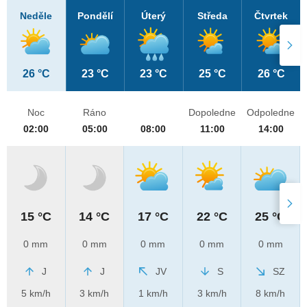
Neděle
Pondělí
Úterý
Středa
Čtvrtek
26 °C
23 °C
23 °C
25 °C
26 °C
Noc
Ráno
Dopoledne
Odpoledne
02:00
05:00
08:00
11:00
14:00
15 °C
14 °C
17 °C
22 °C
25 °C
0 mm
0 mm
0 mm
0 mm
0 mm
J
J
JV
S
SZ
5 km/h
3 km/h
1 km/h
3 km/h
8 km/h