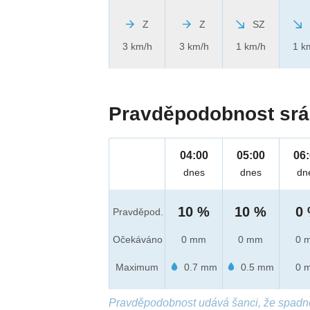
Z
Z
SZ
3 km/h
3 km/h
1 km/h
1 k
Pravděpodobnost srá
04:00
05:00
06
dnes
dnes
dn
10 %
10 %
0
Pravděpod.
Očekáváno
0 mm
0 mm
0 
Maximum
0.7 mm
0.5 mm
0 
Pravděpodobnost udává šanci, že spadn