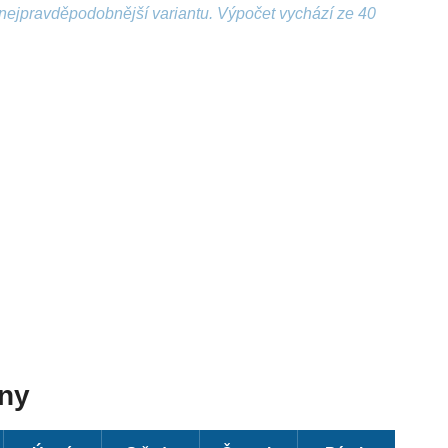
nejpravděpodobnější variantu. Výpočet vychází ze 40
dny