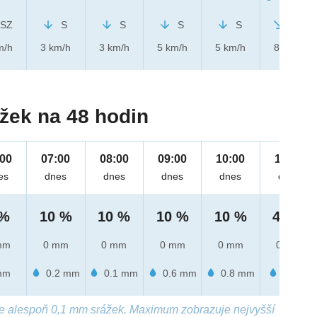
SZ
S
S
S
S
SZ
m/h
3 km/h
3 km/h
5 km/h
5 km/h
8 km/h
žek na 48 hodin
:00
07:00
08:00
09:00
10:00
11:00
es
dnes
dnes
dnes
dnes
dnes
 %
10 %
10 %
10 %
10 %
40 %
mm
0 mm
0 mm
0 mm
0 mm
0 mm
mm
0.2 mm
0.1 mm
0.6 mm
0.8 mm
1 mm
e alespoň 0,1 mm srážek. Maximum zobrazuje nejvyšší