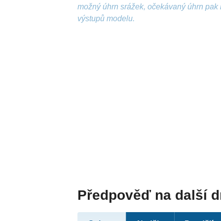
možný úhrn srážek, očekávaný úhrn pak 
výstupů modelu.
Předpověď na další 