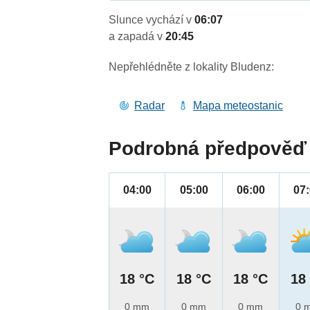
Slunce vychází v
06:07
a zapadá v
20:45
Nepřehlédněte z lokality Bludenz:
Radar
Mapa meteostanic
Podrobná předpověď 
04:00
05:00
06:00
07
18 °C
18 °C
18 °C
18
0 mm
0 mm
0 mm
0 