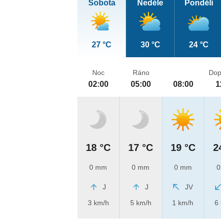
Sobota
Neděle
Pondělí
27 °C
30 °C
24 °C
Noc
Ráno
Dop
02:00
05:00
08:00
1
18 °C
17 °C
19 °C
2
0 mm
0 mm
0 mm
0
J
J
JV
3 km/h
5 km/h
1 km/h
6