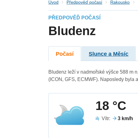
Úvod
Předpověď počasí
Rakousko
PŘEDPOVĚĎ POČASÍ
Bludenz
Počasí
Slunce a Měsíc
Bludenz leží v nadmořské výšce 588 m n
(ICON, GFS, ECMWF). Naposledy byla ak
18 °C
Vítr:
3 km/h