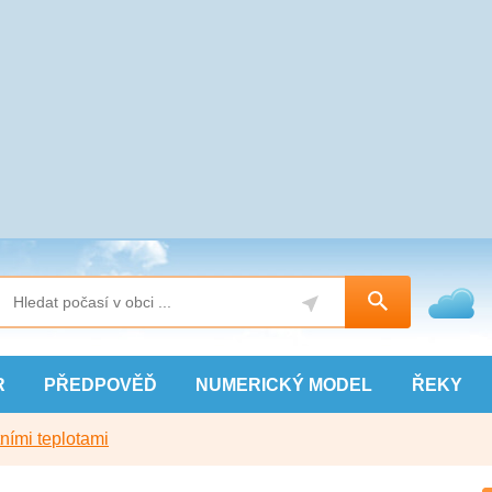
R
PŘEDPOVĚĎ
NUMERICKÝ
MODEL
ŘEKY
ními teplotami