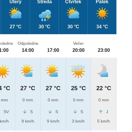
Úterý
Středa
Čtvrtek
Pátek
27 °C
30 °C
30 °C
34 °C
oledne
Odpoledne
Večer
1:00
14:00
17:00
20:00
23:00
4 °C
27 °C
27 °C
25 °C
22 °C
 mm
0 mm
0 mm
0 mm
0 mm
SV
S
S
S
J
 km/h
9 km/h
9 km/h
3 km/h
5 km/h