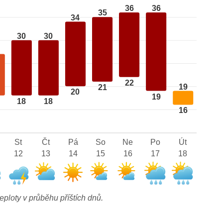
36
36
35
34
30
30
22
19
21
20
19
18
18
16
St
Čt
Pá
So
Ne
Po
Út
12
13
14
15
16
17
18
eploty v průběhu příštích dnů.