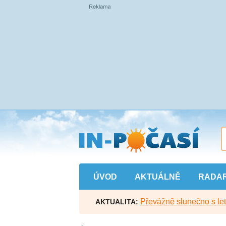
Přejít
na
hlavní
obsah
ÚVOD
AKTUÁLNĚ
RADA
Převážně slunečno s let
AKTUALITA: