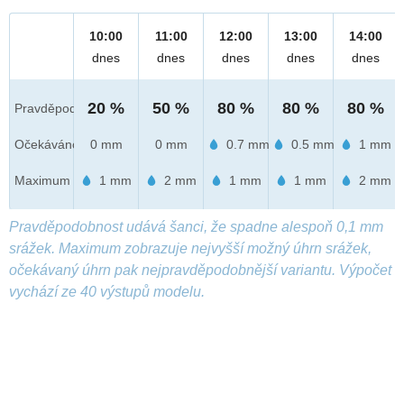
10:00
11:00
12:00
13:00
14:00
dnes
dnes
dnes
dnes
dnes
20 %
50 %
80 %
80 %
80 %
Pravděpod.
Očekáváno
0 mm
0 mm
0.7 mm
0.5 mm
1 mm
Maximum
1 mm
2 mm
1 mm
1 mm
2 mm
Pravděpodobnost udává šanci, že spadne alespoň 0,1 mm
srážek. Maximum zobrazuje nejvyšší možný úhrn srážek,
očekávaný úhrn pak nejpravděpodobnější variantu. Výpočet
vychází ze 40 výstupů modelu.