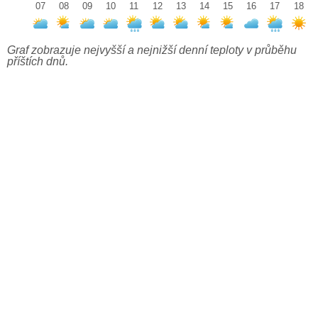
07
08
09
10
11
12
13
14
15
16
17
18
Graf zobrazuje nejvyšší a nejnižší denní teploty v průběhu
příštích dnů.