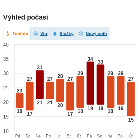
Výhled počasí
Teplota
Vítr
Srážky
Nový sníh
40
34
35
33
31
29
29
29
30
28
27
27
27
27
25
23
20
21
21
20
19
19
19
18
18
18
17
17
15
15
10
Pá
So
Ne
Po
Út
St
Čt
Pá
So
Ne
Po
Út