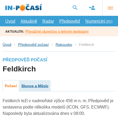
Přejít
na
hlavní
obsah
Úvod
Aktuálně
Radar
Předpověď
Numerický model
Převážně slunečno s letními teplotami
AKTUALITA:
Úvod
Předpověď počasí
Rakousko
Feldkirch
PŘEDPOVĚĎ POČASÍ
Feldkirch
Počasí
Slunce a Měsíc
Feldkirch leží v nadmořské výšce 458 m n. m. Předpověď je
sestavena podle několika modelů (ICON, GFS, ECMWF).
Naposledy byla aktualizována dnes v 08:00.