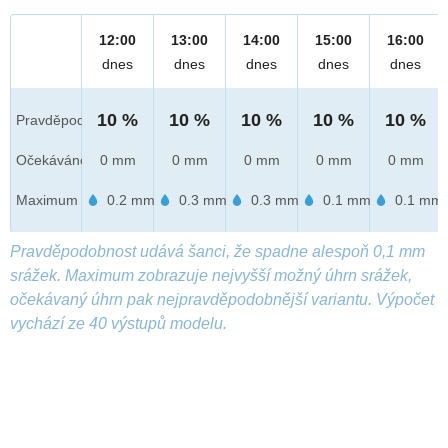
12:00
13:00
14:00
15:00
16:00
dnes
dnes
dnes
dnes
dnes
10 %
10 %
10 %
10 %
10 %
Pravděpod.
Očekáváno
0 mm
0 mm
0 mm
0 mm
0 mm
Maximum
0.2 mm
0.3 mm
0.3 mm
0.1 mm
0.1 mm
Pravděpodobnost udává šanci, že spadne alespoň 0,1 mm
srážek. Maximum zobrazuje nejvyšší možný úhrn srážek,
očekávaný úhrn pak nejpravděpodobnější variantu. Výpočet
vychází ze 40 výstupů modelu.