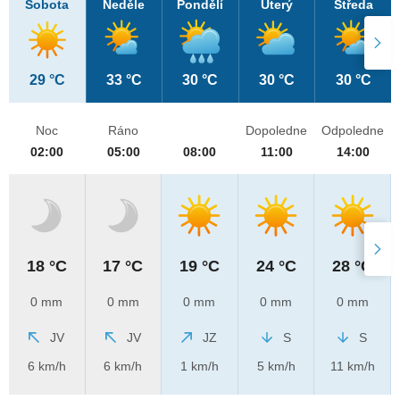
Sobota
Neděle
Pondělí
Úterý
Středa
29 °C
33 °C
30 °C
30 °C
30 °C
Noc
Ráno
Dopoledne
Odpoledne
02:00
05:00
08:00
11:00
14:00
18 °C
17 °C
19 °C
24 °C
28 °C
0 mm
0 mm
0 mm
0 mm
0 mm
JV
JV
JZ
S
S
6 km/h
6 km/h
1 km/h
5 km/h
11 km/h