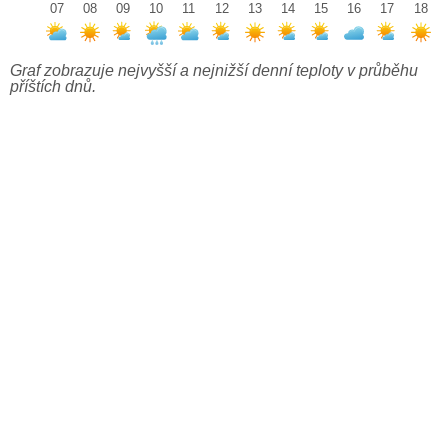
07
08
09
10
11
12
13
14
15
16
17
18
Graf zobrazuje nejvyšší a nejnižší denní teploty v průběhu
příštích dnů.