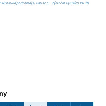
nejpravděpodobnější variantu. Výpočet vychází ze 40
dny