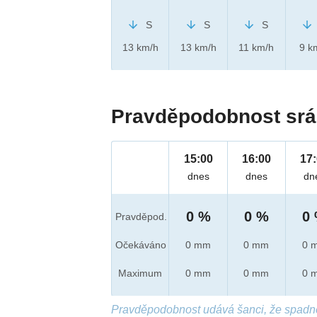
S
S
S
13 km/h
13 km/h
11 km/h
9 k
Pravděpodobnost srá
15:00
16:00
17
dnes
dnes
dn
0 %
0 %
0
Pravděpod.
Očekáváno
0 mm
0 mm
0 
Maximum
0 mm
0 mm
0 
Pravděpodobnost udává šanci, že spadn