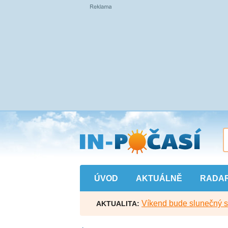
Přejít
na
hlavní
obsah
ÚVOD
AKTUÁLNĚ
RADA
Víkend bude slunečný s l
AKTUALITA: