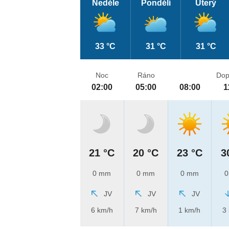
Neděle
Pondělí
Úterý
33 °C
31 °C
31 °C
Noc
Ráno
Dop
02:00
05:00
08:00
1
21 °C
20 °C
23 °C
3
0 mm
0 mm
0 mm
0
JV
JV
JV
6 km/h
7 km/h
1 km/h
3