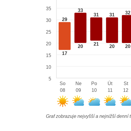
35
33
32
31
31
29
30
25
20
21
20
20
20
17
15
10
5
So
Ne
Po
Út
St
08
09
10
11
12
Graf zobrazuje nejvyšší a nejnižší denní t