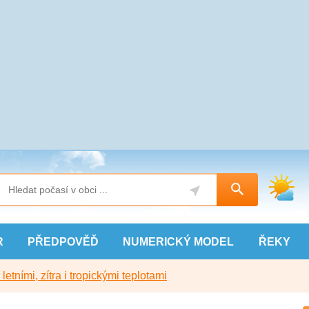
R
PŘEDPOVĚĎ
NUMERICKÝ
MODEL
ŘEKY
etními, zítra i tropickými teplotami