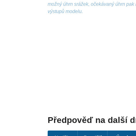
možný úhrn srážek, očekávaný úhrn pak 
výstupů modelu.
Předpověď na další 