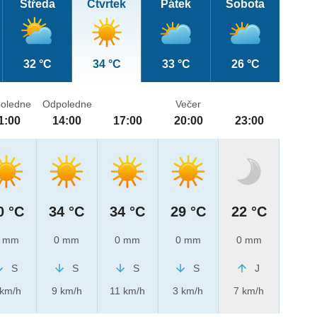
Středa
Čtvrtek
Pátek
Sobota
32 °C
34 °C
33 °C
26 °C
oledne
Odpoledne
Večer
1:00
14:00
17:00
20:00
23:00
0 °C
34 °C
34 °C
29 °C
22 °C
 mm
0 mm
0 mm
0 mm
0 mm
S
S
S
S
J
 km/h
9 km/h
11 km/h
3 km/h
7 km/h