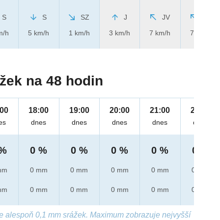
S
S
SZ
J
JV
JV
m/h
5 km/h
1 km/h
3 km/h
7 km/h
7 km/h
žek na 48 hodin
:00
18:00
19:00
20:00
21:00
22:00
es
dnes
dnes
dnes
dnes
dnes
 %
0 %
0 %
0 %
0 %
0 %
mm
0 mm
0 mm
0 mm
0 mm
0 mm
mm
0 mm
0 mm
0 mm
0 mm
0 mm
e alespoň 0,1 mm srážek. Maximum zobrazuje nejvyšší