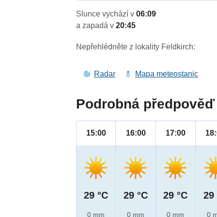
Slunce vychází v
06:09
a zapadá v
20:45
Nepřehlédněte z lokality Feldkirch:
Radar
Mapa meteostanic
Podrobná předpověď 
15:00
16:00
17:00
18
29 °C
29 °C
29 °C
29
0 mm
0 mm
0 mm
0 