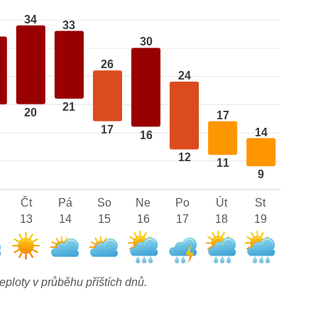
34
33
30
26
24
21
20
17
17
14
16
12
11
9
Čt
Pá
So
Ne
Po
Út
St
13
14
15
16
17
18
19
eploty v průběhu příštích dnů.