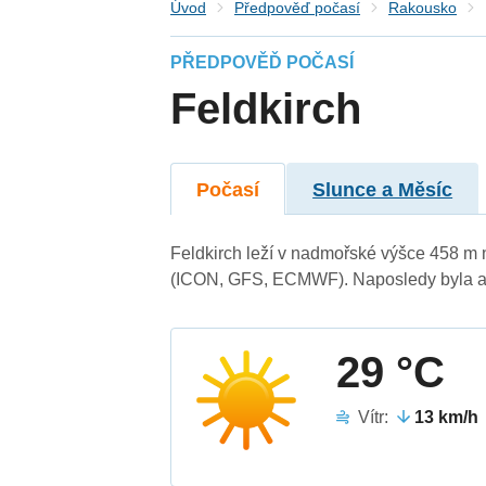
Úvod
Předpověď počasí
Rakousko
PŘEDPOVĚĎ POČASÍ
Feldkirch
Počasí
Slunce a Měsíc
Feldkirch leží v nadmořské výšce 458 m 
(ICON, GFS, ECMWF). Naposledy byla ak
29 °C
Vítr:
13 km/h