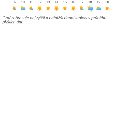
09
10
11
12
13
14
15
16
17
18
19
20
Graf zobrazuje nejvyšší a nejnižší denní teploty v průběhu
příštích dnů.