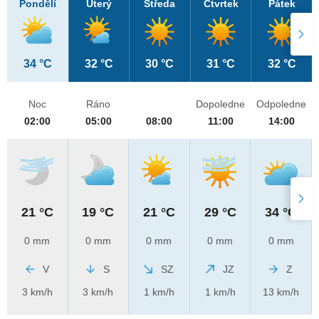
Pondělí
Úterý
Středa
Čtvrtek
Pátek
34 °C
32 °C
30 °C
31 °C
32 °C
Noc
Ráno
Dopoledne
Odpoledne
02:00
05:00
08:00
11:00
14:00
21 °C
19 °C
21 °C
29 °C
34 °C
0 mm
0 mm
0 mm
0 mm
0 mm
V
S
SZ
JZ
Z
3 km/h
3 km/h
1 km/h
1 km/h
13 km/h