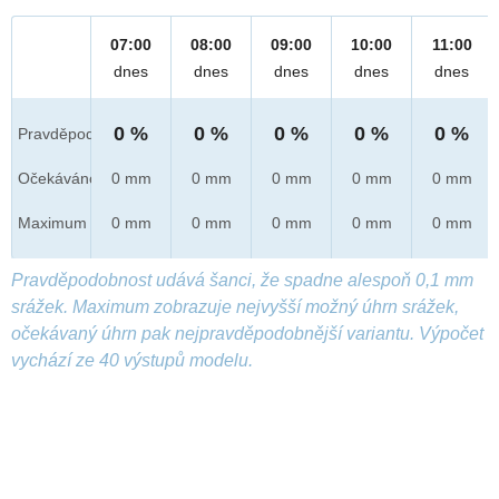
07:00
08:00
09:00
10:00
11:00
dnes
dnes
dnes
dnes
dnes
0 %
0 %
0 %
0 %
0 %
Pravděpod.
Očekáváno
0 mm
0 mm
0 mm
0 mm
0 mm
Maximum
0 mm
0 mm
0 mm
0 mm
0 mm
Pravděpodobnost udává šanci, že spadne alespoň 0,1 mm
srážek. Maximum zobrazuje nejvyšší možný úhrn srážek,
očekávaný úhrn pak nejpravděpodobnější variantu. Výpočet
vychází ze 40 výstupů modelu.