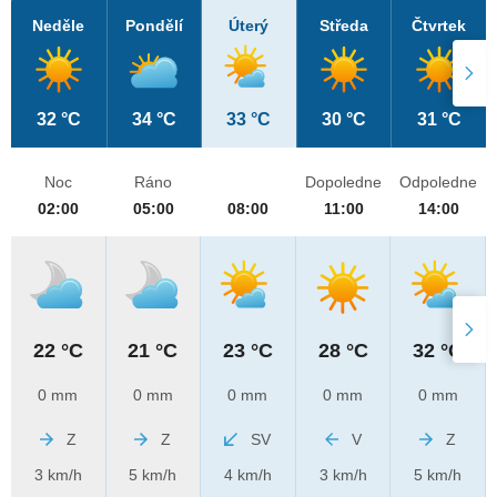
Neděle
Pondělí
Úterý
Středa
Čtvrtek
32 °C
34 °C
33 °C
30 °C
31 °C
Noc
Ráno
Dopoledne
Odpoledne
02:00
05:00
08:00
11:00
14:00
22 °C
21 °C
23 °C
28 °C
32 °C
0 mm
0 mm
0 mm
0 mm
0 mm
Z
Z
SV
V
Z
3 km/h
5 km/h
4 km/h
3 km/h
5 km/h