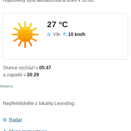
Naposledy byla aktualizována dnes v 18:00.
27 °C
Vítr:
10 km/h
Slunce vychází v
05:47
a zapadá v
20:29
Nepřehlédněte z lokality Leonding:
Radar