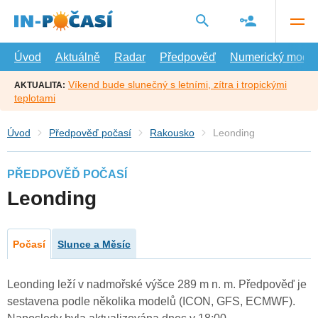
Přejít
na
hlavní
obsah
Úvod
Aktuálně
Radar
Předpověď
Numerický model
Víkend bude slunečný s letními, zítra i tropickými
AKTUALITA:
teplotami
Úvod
Předpověď počasí
Rakousko
Leonding
PŘEDPOVĚĎ POČASÍ
Leonding
Počasí
Slunce a Měsíc
Leonding leží v nadmořské výšce 289 m n. m. Předpověď je
sestavena podle několika modelů (ICON, GFS, ECMWF).