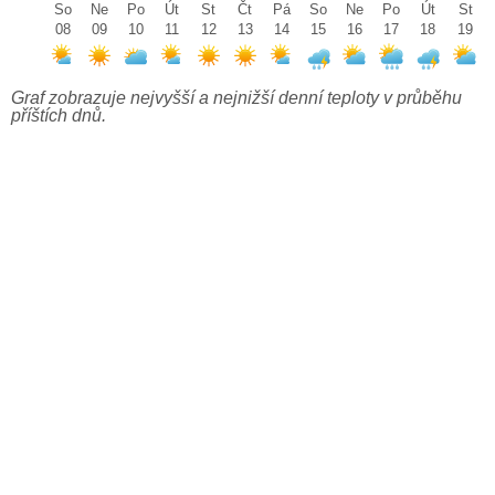
So
Ne
Po
Út
St
Čt
Pá
So
Ne
Po
Út
St
08
09
10
11
12
13
14
15
16
17
18
19
Graf zobrazuje nejvyšší a nejnižší denní teploty v průběhu
příštích dnů.