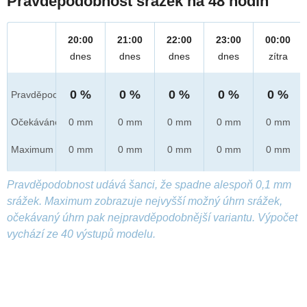
Pravděpodobnost srážek na 48 hodin
20:00
21:00
22:00
23:00
00:00
dnes
dnes
dnes
dnes
zítra
0 %
0 %
0 %
0 %
0 %
Pravděpod.
Očekáváno
0 mm
0 mm
0 mm
0 mm
0 mm
Maximum
0 mm
0 mm
0 mm
0 mm
0 mm
Pravděpodobnost udává šanci, že spadne alespoň 0,1 mm
srážek. Maximum zobrazuje nejvyšší možný úhrn srážek,
očekávaný úhrn pak nejpravděpodobnější variantu. Výpočet
vychází ze 40 výstupů modelu.