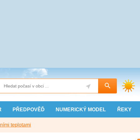
R
PŘEDPOVĚĎ
NUMERICKÝ
MODEL
ŘEKY
ními teplotami