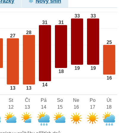
Srážky
Nový sníh
33
33
31
31
28
27
25
19
19
18
16
14
13
13
St
Čt
Pá
So
Ne
Po
Út
12
13
14
15
16
17
18