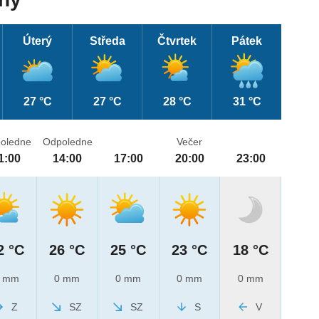
Úterý
Středa
Čtvrtek
Pátek
27 °C
27 °C
28 °C
31 °C
oledne
Odpoledne
Večer
1:00
14:00
17:00
20:00
23:00
2 °C
26 °C
25 °C
23 °C
18 °C
 mm
0 mm
0 mm
0 mm
0 mm
Z
SZ
SZ
S
V