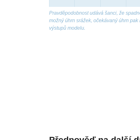
Pravděpodobnost udává šanci, že spadn
možný úhrn srážek, očekávaný úhrn pak 
výstupů modelu.
Předpověď na další 