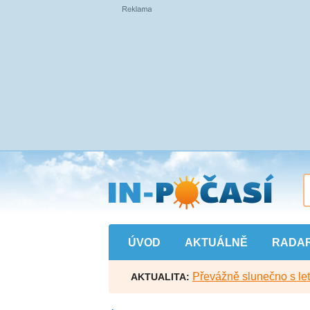
Přejít
na
hlavní
obsah
ÚVOD
AKTUÁLNĚ
RADA
Převážně slunečno s let
AKTUALITA: