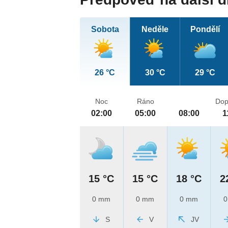
Sobota
Neděle
Pondělí
26 °C
30 °C
29 °C
Noc
Ráno
Dop
02:00
05:00
08:00
1
15 °C
15 °C
18 °C
2
0 mm
0 mm
0 mm
0
S
V
JV