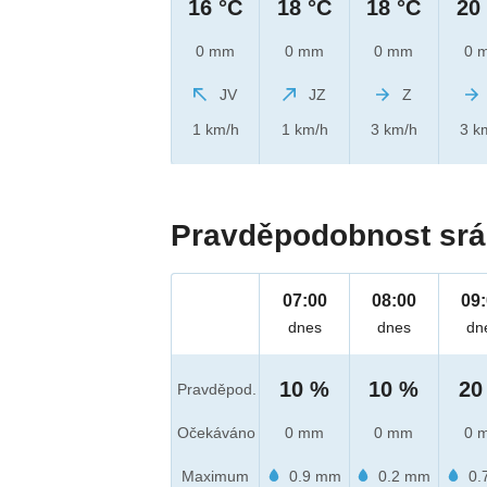
16 °C
18 °C
18 °C
20
0 mm
0 mm
0 mm
0 
JV
JZ
Z
1 km/h
1 km/h
3 km/h
3 k
Pravděpodobnost srá
07:00
08:00
09
dnes
dnes
dn
10 %
10 %
20
Pravděpod.
Očekáváno
0 mm
0 mm
0 
Maximum
0.9 mm
0.2 mm
0.