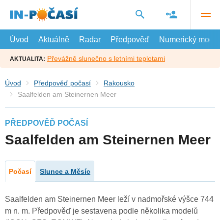
Přejít
na
hlavní
obsah
Úvod
Aktuálně
Radar
Předpověď
Numerický model
Převážně slunečno s letními teplotami
AKTUALITA:
Úvod
Předpověď počasí
Rakousko
Saalfelden am Steinernen Meer
PŘEDPOVĚĎ POČASÍ
Saalfelden am Steinernen Meer
Počasí
Slunce a Měsíc
Saalfelden am Steinernen Meer leží v nadmořské výšce 744
m n. m. Předpověď je sestavena podle několika modelů