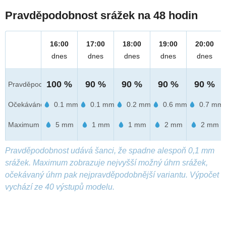
Pravděpodobnost srážek na 48 hodin
16:00
17:00
18:00
19:00
20:00
dnes
dnes
dnes
dnes
dnes
100 %
90 %
90 %
90 %
90 %
Pravděpod.
Očekáváno
0.1 mm
0.1 mm
0.2 mm
0.6 mm
0.7 mm
Maximum
5 mm
1 mm
1 mm
2 mm
2 mm
Pravděpodobnost udává šanci, že spadne alespoň 0,1 mm
srážek. Maximum zobrazuje nejvyšší možný úhrn srážek,
očekávaný úhrn pak nejpravděpodobnější variantu. Výpočet
vychází ze 40 výstupů modelu.