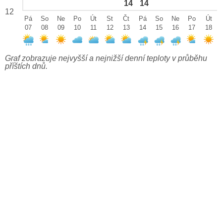
14
14
12
Pá
So
Ne
Po
Út
St
Čt
Pá
So
Ne
Po
Út
07
08
09
10
11
12
13
14
15
16
17
18
Graf zobrazuje nejvyšší a nejnižší denní teploty v průběhu
příštích dnů.