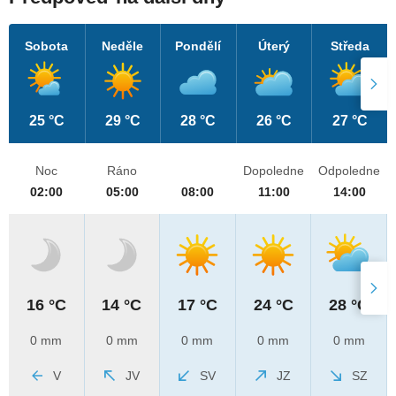
Sobota
Neděle
Pondělí
Úterý
Středa
25 °C
29 °C
28 °C
26 °C
27 °C
Noc
Ráno
Dopoledne
Odpoledne
02:00
05:00
08:00
11:00
14:00
16 °C
14 °C
17 °C
24 °C
28 °C
0 mm
0 mm
0 mm
0 mm
0 mm
V
JV
SV
JZ
SZ