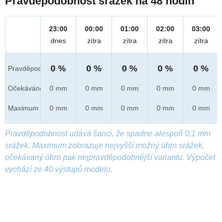
Pravděpodobnost srážek na 48 hodin
23:00
00:00
01:00
02:00
03:00
dnes
zítra
zítra
zítra
zítra
0 %
0 %
0 %
0 %
0 %
Pravděpod.
Očekáváno
0 mm
0 mm
0 mm
0 mm
0 mm
Maximum
0 mm
0 mm
0 mm
0 mm
0 mm
Pravděpodobnost udává šanci, že spadne alespoň 0,1 mm
srážek. Maximum zobrazuje nejvyšší možný úhrn srážek,
očekávaný úhrn pak nejpravděpodobnější variantu. Výpočet
vychází ze 40 výstupů modelu.