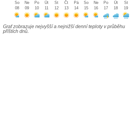
So
Ne
Po
Út
St
Čt
Pá
So
Ne
Po
Út
St
08
09
10
11
12
13
14
15
16
17
18
19
Graf zobrazuje nejvyšší a nejnižší denní teploty v průběhu
příštích dnů.