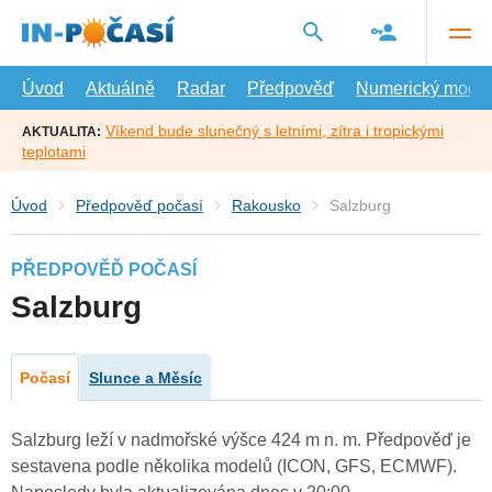
Přejít
na
hlavní
obsah
Úvod
Aktuálně
Radar
Předpověď
Numerický model
Víkend bude slunečný s letními, zítra i tropickými
AKTUALITA:
teplotami
Úvod
Předpověď počasí
Rakousko
Salzburg
PŘEDPOVĚĎ POČASÍ
Salzburg
Počasí
Slunce a Měsíc
Salzburg leží v nadmořské výšce 424 m n. m. Předpověď je
sestavena podle několika modelů (ICON, GFS, ECMWF).