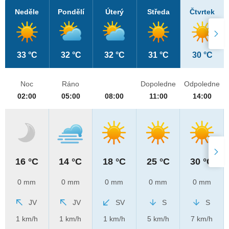
Neděle
Pondělí
Úterý
Středa
Čtvrtek
33 °C
32 °C
32 °C
31 °C
30 °C
Noc
Ráno
Dopoledne
Odpoledne
02:00
05:00
08:00
11:00
14:00
16 °C
14 °C
18 °C
25 °C
30 °C
0 mm
0 mm
0 mm
0 mm
0 mm
JV
JV
SV
S
S
1 km/h
1 km/h
1 km/h
5 km/h
7 km/h