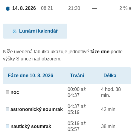
14. 8. 2026
08:21
21:20
—
2 % až
Lunární kalendář
Níže uvedená tabulka ukazuje jednotlivé
fáze dne
podle
výšky Slunce nad obzorem.
Fáze dne 10. 8. 2026
Trvání
Délka
00:00 až
4 hod. 38
noc
04:37
min.
04:37 až
astronomický soumrak
42 min.
05:19
05:19 až
nautický soumrak
38 min.
05:57