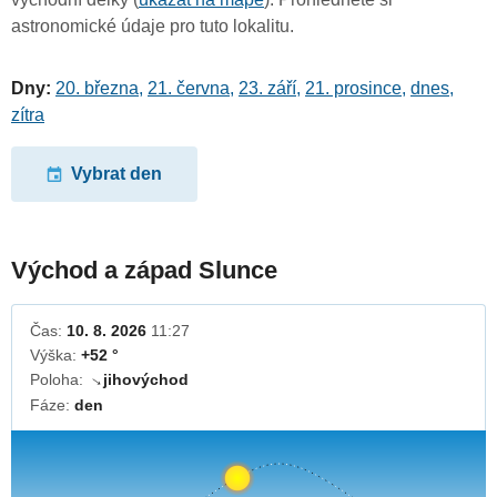
astronomické údaje pro tuto lokalitu.
Dny:
20. března
,
21. června
,
23. září
,
21. prosince
,
dnes
,
zítra
Vybrat den
Východ a západ Slunce
Čas:
10. 8. 2026
11:27
Výška:
+52 °
Poloha:
jihovýchod
↓
Fáze:
den