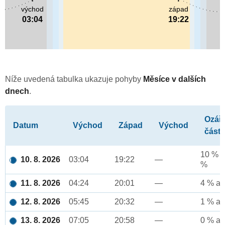
východ
západ
03:04
19:22
Níže uvedená tabulka ukazuje pohyby
Měsíce v dalších
dnech
.
Ozář
Datum
Východ
Západ
Východ
část
10 % a
10. 8. 2026
03:04
19:22
—
%
11. 8. 2026
04:24
20:01
—
4 % až
12. 8. 2026
05:45
20:32
—
1 % až
13. 8. 2026
07:05
20:58
—
0 % až