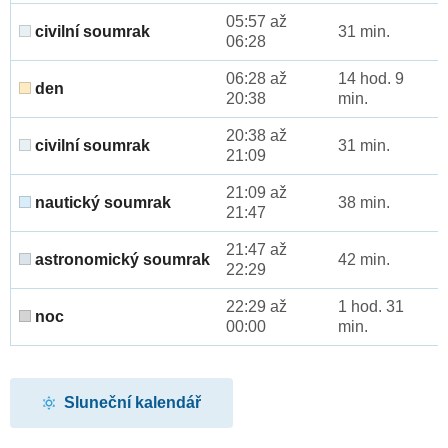
05:57 až
civilní soumrak
31 min.
06:28
06:28 až
14 hod. 9
den
20:38
min.
20:38 až
civilní soumrak
31 min.
21:09
21:09 až
nautický soumrak
38 min.
21:47
21:47 až
astronomický soumrak
42 min.
22:29
22:29 až
1 hod. 31
noc
00:00
min.
Sluneční kalendář