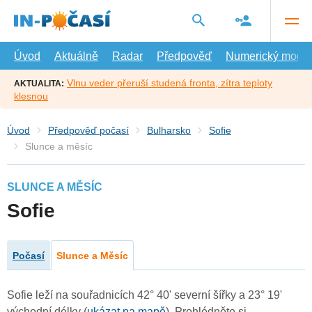
Přejít
na
hlavní
obsah
Úvod
Aktuálně
Radar
Předpověď
Numerický model
Vlnu veder přeruší studená fronta, zítra teploty
AKTUALITA:
klesnou
Úvod
Předpověď počasí
Bulharsko
Sofie
Slunce a měsíc
SLUNCE A MĚSÍC
Sofie
Počasí
Slunce a Měsíc
Sofie leží na souřadnicích 42° 40' severní šířky a 23° 19'
východní délky (
ukázat na mapě
). Prohlédněte si