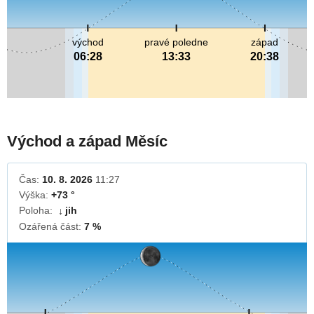
východ
pravé poledne
západ
06:28
13:33
20:38
Východ a západ Měsíc
Čas:
10. 8. 2026
11:27
Výška:
+73 °
Poloha:
jih
↓
Ozářená část:
7 %