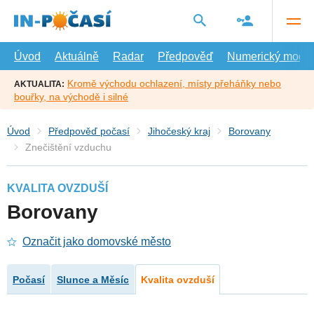
Přejít
na
hlavní
obsah
Úvod
Aktuálně
Radar
Předpověď
Numerický model
Kromě východu ochlazení, místy přeháňky nebo
AKTUALITA:
bouřky, na východě i silné
Úvod
Předpověď počasí
Jihočeský kraj
Borovany
Znečištění vzduchu
KVALITA OVZDUŠÍ
Borovany
Označit jako domovské město
Počasí
Slunce a Měsíc
Kvalita ovzduší