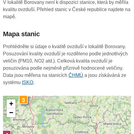
V lokalitě Borovany není k dispozici stanice, která by měřila
kvalitu ovzduší. Přehled stanic v České republice najdete na
mapě.
Mapa stanic
Prohlédněte si údaje o kvalitě ovzduší v lokalitě Borovany.
Posuzování kvality ovzduší je rozděleno podle jednotlivých
veličin (PM10, NO2 atd.). Celková kvalita ovzduší je
posuzována podle nejméně příznivě hodnocené veličiny.
Data jsou měřena na stanicích
ČHMÚ
a jsou získáváná ze
systému
ISKO
.
3
+
−