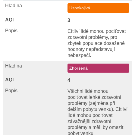
Uspokojivá
3
Citliví lidé mohou pociťovat
zdravotní problémy, pro
zbytek populace dosažené
hodnoty nepředstavují
nebezpečí.
Zhoršená
4
Všichni lidé mohou
pociťovat lehké zdravotní
problémy (zejména při
delším pobytu venku). Citliví
lidé mohou pociťovat
závažnější zdravotní
problémy a měli by omezit
pobyt venku.