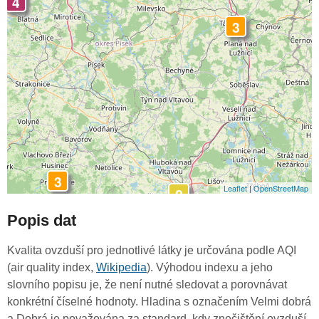
4
3
3
Leaflet
|
OpenStreetMap
2
Popis dat
Kvalita ovzduší pro jednotlivé látky je určována podle AQI
(air quality index,
Wikipedia
). Výhodou indexu a jeho
slovního popisu je, že není nutné sledovat a porovnávat
konkrétní číselné hodnoty. Hladina s označením Velmi dobrá
a Dobrá je považována za standard, kdy znečištění ovzduší