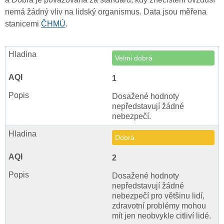
nemá žádný vliv na lidský organismus. Data jsou měřena
stanicemi
ČHMÚ
.
Velmi dobrá
1
Dosažené hodnoty
nepředstavují žádné
nebezpečí.
Dobrá
2
Dosažené hodnoty
nepředstavují žádné
nebezpečí pro většinu lidí,
zdravotní problémy mohou
mít jen neobvykle citliví lidé.