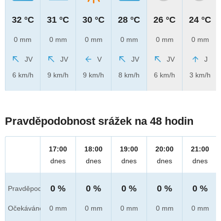
32 °C
31 °C
30 °C
28 °C
26 °C
24 °C
0 mm
0 mm
0 mm
0 mm
0 mm
0 mm
JV
JV
V
JV
JV
J
6 km/h
9 km/h
9 km/h
8 km/h
6 km/h
3 km/h
Pravděpodobnost srážek na 48 hodin
17:00
18:00
19:00
20:00
21:00
dnes
dnes
dnes
dnes
dnes
0 %
0 %
0 %
0 %
0 %
Pravděpod.
Očekáváno
0 mm
0 mm
0 mm
0 mm
0 mm