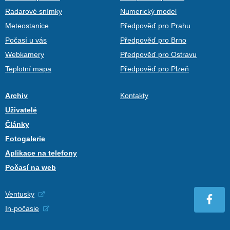
Radarové snímky
Numerický model
Meteostanice
Předpověď pro Prahu
Počasí u vás
Předpověď pro Brno
Webkamery
Předpověď pro Ostravu
Teplotní mapa
Předpověď pro Plzeň
Archiv
Kontakty
Uživatelé
Články
Fotogalerie
Aplikace na telefony
Počasí na web
Ventusky
In-počasie