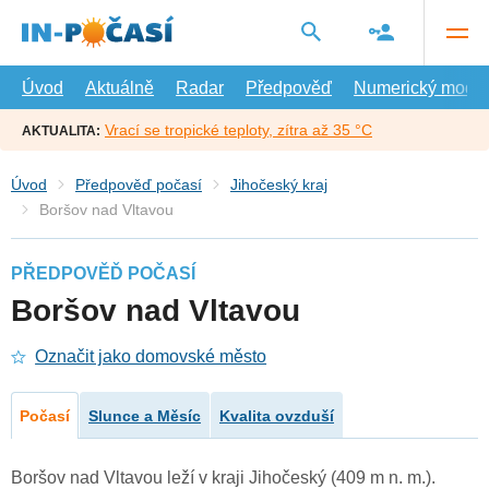
Přejít
na
hlavní
obsah
Úvod
Aktuálně
Radar
Předpověď
Numerický model
Vrací se tropické teploty, zítra až 35 °C
AKTUALITA:
Úvod
Předpověď počasí
Jihočeský kraj
Boršov nad Vltavou
PŘEDPOVĚĎ POČASÍ
Boršov nad Vltavou
Označit jako domovské město
Počasí
Slunce a Měsíc
Kvalita ovzduší
Boršov nad Vltavou leží v kraji Jihočeský (409 m n. m.).