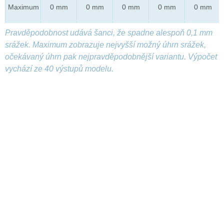
Maximum
0 mm
0 mm
0 mm
0 mm
0 mm
Pravděpodobnost udává šanci, že spadne alespoň 0,1 mm
srážek. Maximum zobrazuje nejvyšší možný úhrn srážek,
očekávaný úhrn pak nejpravděpodobnější variantu. Výpočet
vychází ze 40 výstupů modelu.