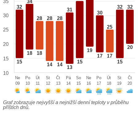
34
35
32
32
32
31
30
30
28
28
28
25
25
20
20
19
18
18
17
17
15
15
15
15
14
14
13
10
Ne
Po
Út
St
Čt
Pá
So
Ne
Po
Út
St
Čt
09
10
11
12
13
14
15
16
17
18
19
20
Graf zobrazuje nejvyšší a nejnižší denní teploty v průběhu
příštích dnů.