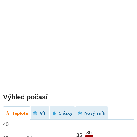
Výhled počasí
Teplota
Vítr
Srážky
Nový sníh
40
36
35