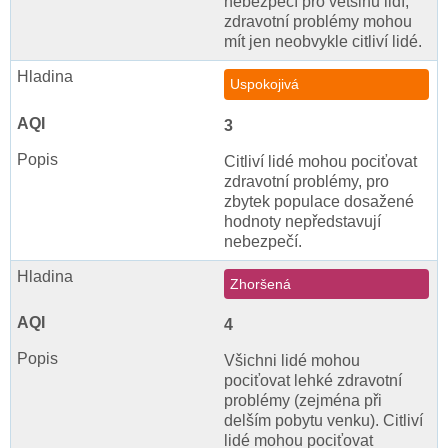
nebezpečí pro většinu lidí,
zdravotní problémy mohou
mít jen neobvykle citliví lidé.
Uspokojivá
3
Citliví lidé mohou pociťovat
zdravotní problémy, pro
zbytek populace dosažené
hodnoty nepředstavují
nebezpečí.
Zhoršená
4
Všichni lidé mohou
pociťovat lehké zdravotní
problémy (zejména při
delším pobytu venku). Citliví
lidé mohou pociťovat