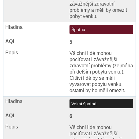
závažnější zdravotní
problémy a měli by omezit
pobyt venku.
Špatná
5
Všichni lidé mohou
pociťovat i závažnější
zdravotní problémy (zejména
při delším pobytu venku).
Citliví lidé by se měli
vyvarovat pobytu venku,
ostatní by ho měli omezit.
Velmi špatná
6
Všichni lidé mohou
pociťovat i závažnější