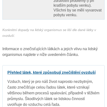
zdravotní problémy (i při
kratším pobytu venku).
Všichni by se měli vyvarovat
pobytu venku.
Konkrétní dopady na lidský organismus se liší dle dané látky v
ovzduší.
Informace o znečisťujících látkách a jejich vlivu na lidský
organismus najdete v níže uvedeném článku.
Přehled látek, které způsobují znečištění ovzduší
Vzduch, který je pro náš život naprosto nezbytným,
často znečišťuje celou řadou látek, které vznikají
většinou během procesů spalování, případně v těžkém
průmyslu. Škodlivých látek se lidskou činností
uvolňuje do vzduchu celá řada.