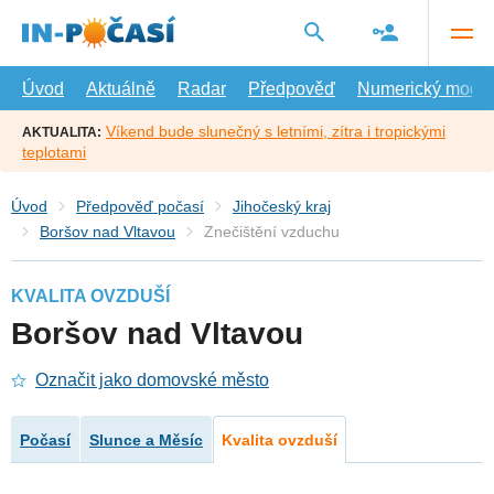
Přejít
na
hlavní
obsah
Úvod
Aktuálně
Radar
Předpověď
Numerický model
Víkend bude slunečný s letními, zítra i tropickými
AKTUALITA:
teplotami
Úvod
Předpověď počasí
Jihočeský kraj
Boršov nad Vltavou
Znečištění vzduchu
KVALITA OVZDUŠÍ
Boršov nad Vltavou
Označit jako domovské město
Počasí
Slunce a Měsíc
Kvalita ovzduší