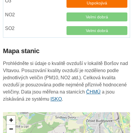
Uspokojivá
Velmi dobrá
Velmi dobrá
Mapa stanic
Prohlédněte si údaje o kvalitě ovzduší v lokalitě Boršov nad
Vltavou. Posuzování kvality ovzduší je rozděleno podle
jednotlivých veličin (PM10, NO2 atd.). Celková kvalita
ovzduší je posuzována podle nejméně příznivě hodnocené
veličiny. Data jsou měřena na stanicích
ČHMÚ
a jsou
získáváná ze systému
ISKO
.
+
−