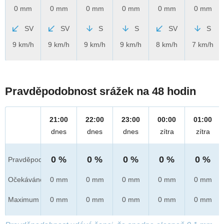
0 mm
0 mm
0 mm
0 mm
0 mm
0 mm
SV
SV
S
S
SV
S
9 km/h
9 km/h
9 km/h
9 km/h
8 km/h
7 km/h
Pravděpodobnost srážek na 48 hodin
21:00
22:00
23:00
00:00
01:00
dnes
dnes
dnes
zítra
zítra
0 %
0 %
0 %
0 %
0 %
Pravděpod.
Očekáváno
0 mm
0 mm
0 mm
0 mm
0 mm
Maximum
0 mm
0 mm
0 mm
0 mm
0 mm