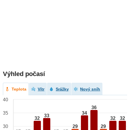
Výhled počasí
Teplota
Vítr
Srážky
Nový sníh
40
36
34
35
33
32
32
32
29
29
30