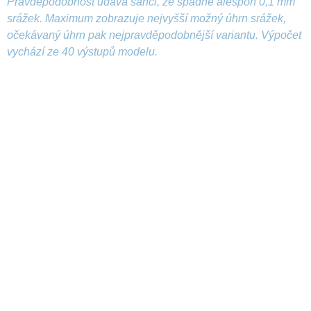
Pravděpodobnost udává šanci, že spadne alespoň 0,1 mm
srážek. Maximum zobrazuje nejvyšší možný úhrn srážek,
očekávaný úhrn pak nejpravděpodobnější variantu. Výpočet
vychází ze 40 výstupů modelu.