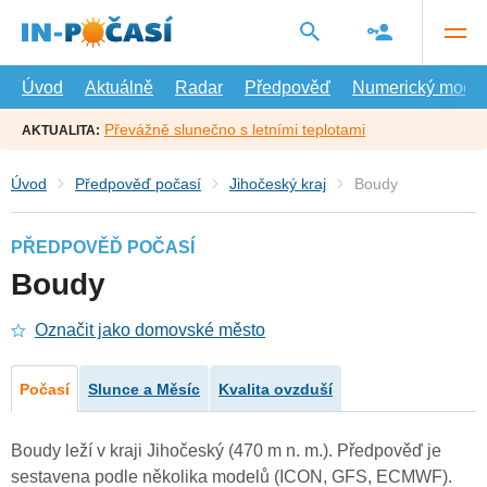
Přejít
na
hlavní
obsah
Úvod
Aktuálně
Radar
Předpověď
Numerický model
Převážně slunečno s letními teplotami
AKTUALITA:
Úvod
Předpověď počasí
Jihočeský kraj
Boudy
PŘEDPOVĚĎ POČASÍ
Boudy
Označit jako domovské město
Počasí
Slunce a Měsíc
Kvalita ovzduší
Boudy leží v kraji Jihočeský (470 m n. m.). Předpověď je
sestavena podle několika modelů (ICON, GFS, ECMWF).