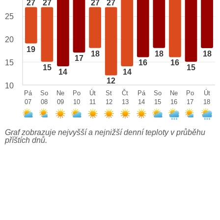
27
27
27
27
25
20
19
18
18
18
17
15
16
16
15
15
14
14
12
10
Pá
So
Ne
Po
Út
St
Čt
Pá
So
Ne
Po
Út
07
08
09
10
11
12
13
14
15
16
17
18
Graf zobrazuje nejvyšší a nejnižší denní teploty v průběhu
příštích dnů.