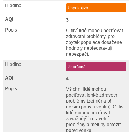
Uspokojivá
3
Citliví lidé mohou pociťovat
zdravotní problémy, pro
zbytek populace dosažené
hodnoty nepředstavují
nebezpečí.
Zhoršená
4
Všichni lidé mohou
pociťovat lehké zdravotní
problémy (zejména při
delším pobytu venku). Citliví
lidé mohou pociťovat
závažnější zdravotní
problémy a měli by omezit
pobyt venku.