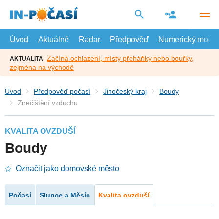
Přejít
na
hlavní
obsah
Úvod
Aktuálně
Radar
Předpověď
Numerický model
Začíná ochlazení, místy přeháňky nebo bouřky,
AKTUALITA:
zejména na východě
Úvod
Předpověď počasí
Jihočeský kraj
Boudy
Znečištění vzduchu
KVALITA OVZDUŠÍ
Boudy
Označit jako domovské město
Počasí
Slunce a Měsíc
Kvalita ovzduší