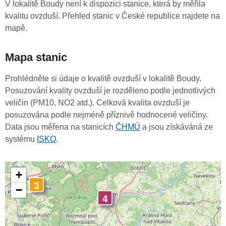
V lokalitě Boudy není k dispozici stanice, která by měřila
kvalitu ovzduší. Přehled stanic v České republice najdete na
mapě.
Mapa stanic
Prohlédněte si údaje o kvalitě ovzduší v lokalitě Boudy.
Posuzování kvality ovzduší je rozděleno podle jednotlivých
veličin (PM10, NO2 atd.). Celková kvalita ovzduší je
posuzována podle nejméně příznivě hodnocené veličiny.
Data jsou měřena na stanicích
ČHMÚ
a jsou získáváná ze
systému
ISKO
.
+
3
−
4