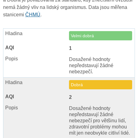
nemá žádný vliv na lidský organismus. Data jsou měřena
stanicemi
ČHMÚ
.
Velmi dobrá
1
Dosažené hodnoty
nepředstavují žádné
nebezpečí.
Dobrá
2
Dosažené hodnoty
nepředstavují žádné
nebezpečí pro většinu lidí,
zdravotní problémy mohou
mít jen neobvykle citliví lidé.