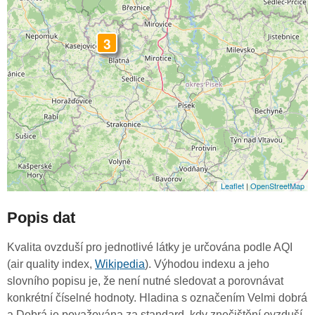
3
Leaflet
|
OpenStreetMap
Popis dat
Kvalita ovzduší pro jednotlivé látky je určována podle AQI
(air quality index,
Wikipedia
). Výhodou indexu a jeho
slovního popisu je, že není nutné sledovat a porovnávat
konkrétní číselné hodnoty. Hladina s označením Velmi dobrá
a Dobrá je považována za standard, kdy znečištění ovzduší