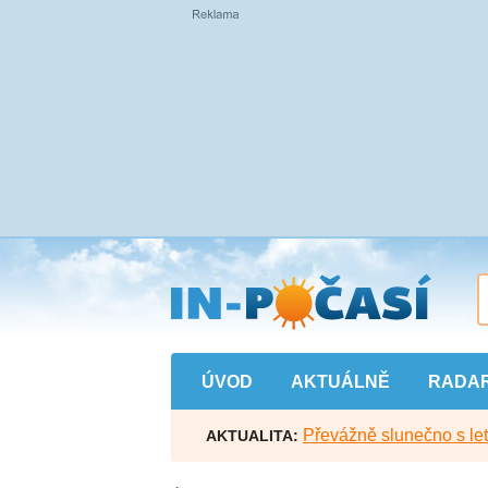
Přejít
na
hlavní
obsah
ÚVOD
AKTUÁLNĚ
RADA
Převážně slunečno s let
AKTUALITA: