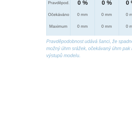
0 %
0 %
0
Pravděpod.
Očekáváno
0 mm
0 mm
0 
Maximum
0 mm
0 mm
0 
Pravděpodobnost udává šanci, že spadn
možný úhrn srážek, očekávaný úhrn pak 
výstupů modelu.