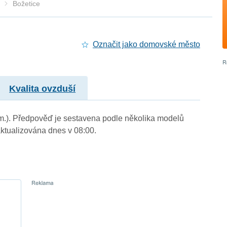
Božetice
Označit jako domovské město
Kvalita ovzduší
. m.). Předpověď je sestavena podle několika modelů
tualizována dnes v 08:00.