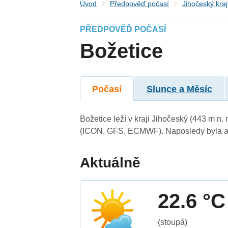
Úvod
Předpověď počasí
Jihočeský kraj
PŘEDPOVĚĎ POČASÍ
Božetice
Počasí
Slunce a Měsíc
Božetice leží v kraji Jihočeský (443 m n
(ICON, GFS, ECMWF). Naposledy byla ak
Aktuálně
22.6 °C
(stoupá)