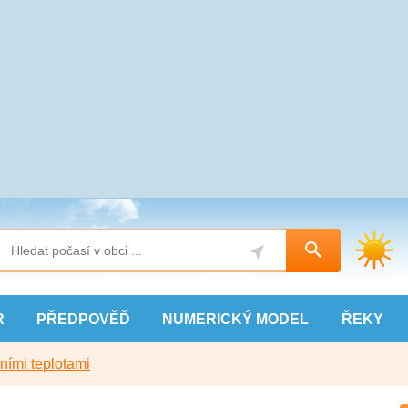
R
PŘEDPOVĚĎ
NUMERICKÝ
MODEL
ŘEKY
ními teplotami