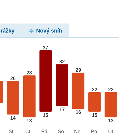
Srážky
Nový sníh
37
32
29
28
26
22
22
17
16
15
15
14
13
13
St
Čt
Pá
So
Ne
Po
Út