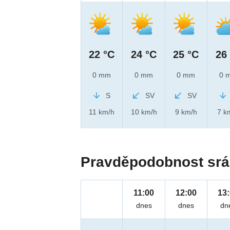
22 °C
24 °C
25 °C
26
0 mm
0 mm
0 mm
0 
S
SV
SV
11 km/h
10 km/h
9 km/h
7 k
Pravděpodobnost srá
11:00
12:00
13
dnes
dnes
dn