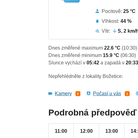
Pocitově:
25 °C
Vlhkost:
44 %
Vítr:
S, 2 km/
Dnes změřené maximum
22.6 °C
(10:30)
Dnes změřené minimum
15.9 °C
(06:30)
Slunce vychází v
05:42
a zapadá v
20:3
Nepřehlédněte z lokality Božetice:
Kamery
Počasí u vás
2
1
Podrobná předpověď 
11:00
12:00
13:00
14