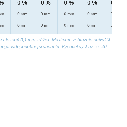
 %
0 %
0 %
0 %
0 %
0 %
mm
0 mm
0 mm
0 mm
0 mm
0 mm
mm
0 mm
0 mm
0 mm
0 mm
0 mm
e alespoň 0,1 mm srážek. Maximum zobrazuje nejvyšší
nejpravděpodobnější variantu. Výpočet vychází ze 40