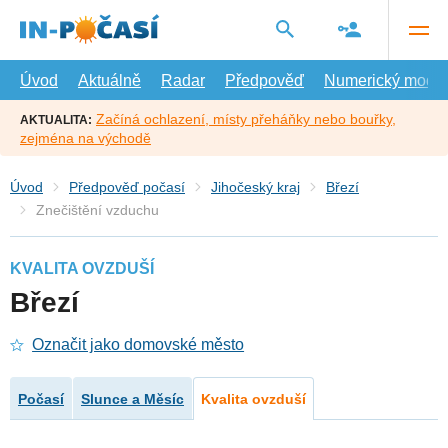
Přejít
na
hlavní
obsah
Úvod
Aktuálně
Radar
Předpověď
Numerický model
Začíná ochlazení, místy přeháňky nebo bouřky,
AKTUALITA:
zejména na východě
Úvod
Předpověď počasí
Jihočeský kraj
Březí
Znečištění vzduchu
KVALITA OVZDUŠÍ
Březí
Označit jako domovské město
Počasí
Slunce a Měsíc
Kvalita ovzduší