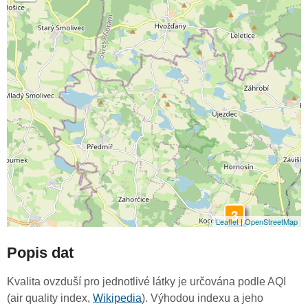
3
Leaflet
|
OpenStreetMap
Popis dat
Kvalita ovzduší pro jednotlivé látky je určována podle AQI
(air quality index,
Wikipedia
). Výhodou indexu a jeho