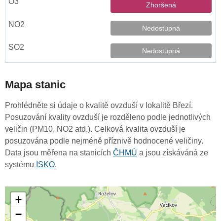
Zhoršená
Nedostupná
Nedostupná
Mapa stanic
Prohlédněte si údaje o kvalitě ovzduší v lokalitě Březí.
Posuzování kvality ovzduší je rozděleno podle jednotlivých
veličin (PM10, NO2 atd.). Celková kvalita ovzduší je
posuzována podle nejméně příznivě hodnocené veličiny.
Data jsou měřena na stanicích
ČHMÚ
a jsou získáváná ze
systému
ISKO
.
+
−