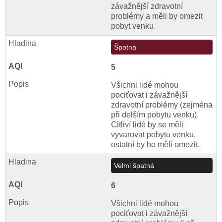
závažnější zdravotní
problémy a měli by omezit
pobyt venku.
Špatná
5
Všichni lidé mohou
pociťovat i závažnější
zdravotní problémy (zejména
při delším pobytu venku).
Citliví lidé by se měli
vyvarovat pobytu venku,
ostatní by ho měli omezit.
Velmi špatná
6
Všichni lidé mohou
pociťovat i závažnější