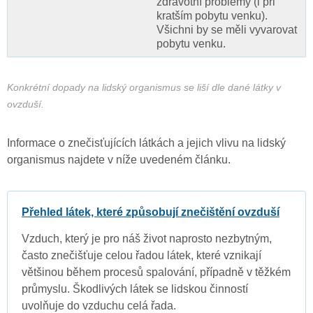
zdravotní problémy (i při
kratším pobytu venku).
Všichni by se měli vyvarovat
pobytu venku.
Konkrétní dopady na lidský organismus se liší dle dané látky v
ovzduší.
Informace o znečisťujících látkách a jejich vlivu na lidský
organismus najdete v níže uvedeném článku.
Přehled látek, které způsobují znečištění ovzduší
Vzduch, který je pro náš život naprosto nezbytným,
často znečišťuje celou řadou látek, které vznikají
většinou během procesů spalování, případně v těžkém
průmyslu. Škodlivých látek se lidskou činností
uvolňuje do vzduchu celá řada.