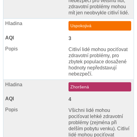
nebezpečí pro většinu lidí,
zdravotní problémy mohou
mít jen neobvykle citliví lidé.
Uspokojivá
3
Citliví lidé mohou pociťovat
zdravotní problémy, pro
zbytek populace dosažené
hodnoty nepředstavují
nebezpečí.
Zhoršená
4
Všichni lidé mohou
pociťovat lehké zdravotní
problémy (zejména při
delším pobytu venku). Citliví
lidé mohou pociťovat