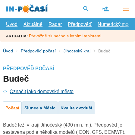
Přejít
na
hlavní
obsah
Úvod
Aktuálně
Radar
Předpověď
Numerický model
Převážně slunečno s letními teplotami
AKTUALITA:
Úvod
Předpověď počasí
Jihočeský kraj
Budeč
PŘEDPOVĚĎ POČASÍ
Budeč
Označit jako domovské město
Počasí
Slunce a Měsíc
Kvalita ovzduší
Budeč leží v kraji Jihočeský (490 m n. m.). Předpověď je
sestavena podle několika modelů (ICON, GFS, ECMWF).