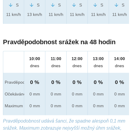
S
S
S
S
S
S
11 km/h
13 km/h
11 km/h
11 km/h
11 km/h
11 km/h
Pravděpodobnost srážek na 48 hodin
10:00
11:00
12:00
13:00
14:00
dnes
dnes
dnes
dnes
dnes
0 %
0 %
0 %
0 %
0 %
Pravděpod.
Očekáváno
0 mm
0 mm
0 mm
0 mm
0 mm
Maximum
0 mm
0 mm
0 mm
0 mm
0 mm
Pravděpodobnost udává šanci, že spadne alespoň 0,1 mm
srážek. Maximum zobrazuje nejvyšší možný úhrn srážek,