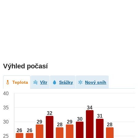
Výhled počasí
Teplota
Vítr
Srážky
Nový sníh
40
34
35
32
31
30
29
29
30
28
28
26
26
25