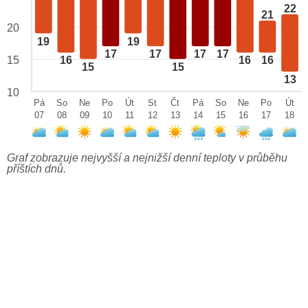
22
21
20
19
19
17
17
17
17
15
16
16
16
15
15
13
10
Pá
So
Ne
Po
Út
St
Čt
Pá
So
Ne
Po
Út
07
08
09
10
11
12
13
14
15
16
17
18
Graf zobrazuje nejvyšší a nejnižší denní teploty v průběhu
příštích dnů.