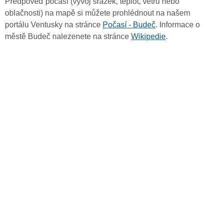
Předpověď počasí (vývoj srážek, teplot, větru nebo
oblačnosti) na mapě si můžete prohlédnout na našem
portálu Ventusky na stránce
Počasí - Budeč
. Informace o
městě Budeč nalezenete na stránce
Wikipedie
.