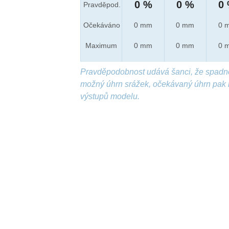
0 %
0 %
0
Pravděpod.
Očekáváno
0 mm
0 mm
0 
Maximum
0 mm
0 mm
0 
Pravděpodobnost udává šanci, že spadn
možný úhrn srážek, očekávaný úhrn pak 
výstupů modelu.