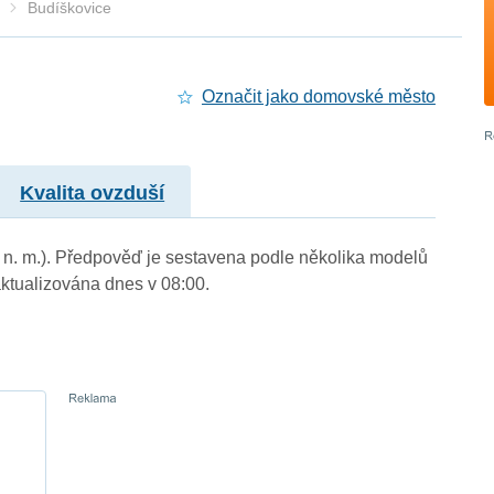
Budíškovice
Označit jako domovské město
Kvalita ovzduší
m n. m.). Předpověď je sestavena podle několika modelů
tualizována dnes v 08:00.