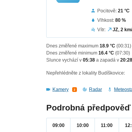
Pocitově:
21 °C
Vlhkost:
80 %
Vítr:
JZ, 2 km
Dnes změřené maximum
18.9 °C
(00:31)
Dnes změřené minimum
16.4 °C
(07:30)
Slunce vychází v
05:38
a zapadá v
20:2
Nepřehlédněte z lokality Budíškovice:
Kamery
Radar
Meteost
2
Podrobná předpověď 
09:00
10:00
11:00
12