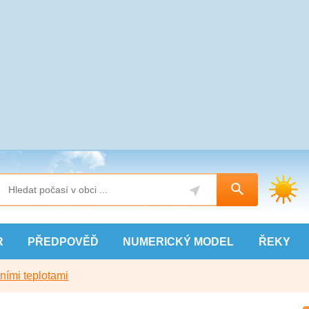
R
PŘEDPOVĚĎ
NUMERICKÝ
MODEL
ŘEKY
ními teplotami