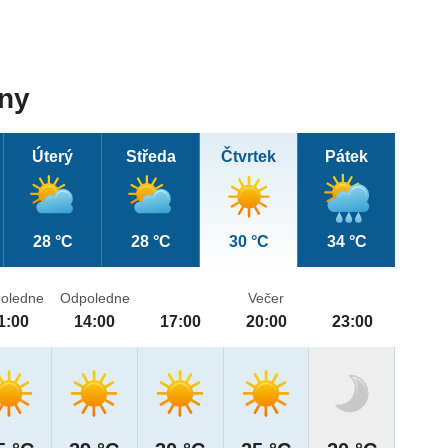
dny
Úterý
Středa
Čtvrtek
Pátek
28 °C
28 °C
30 °C
34 °C
oledne
Odpoledne
Večer
1:00
14:00
17:00
20:00
23:00