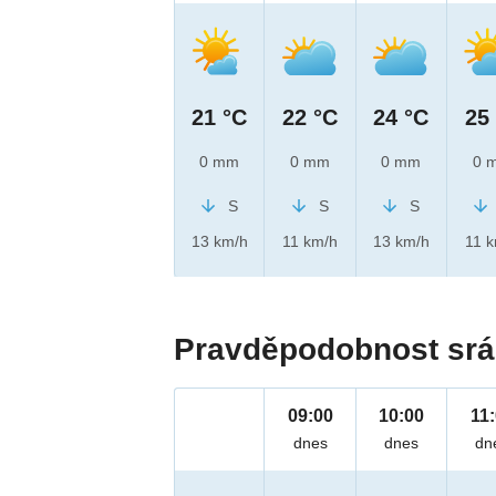
21 °C
22 °C
24 °C
25
0 mm
0 mm
0 mm
0 
S
S
S
13 km/h
11 km/h
13 km/h
11 
Pravděpodobnost srá
09:00
10:00
11
dnes
dnes
dn