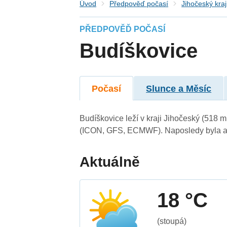
Úvod
Předpověď počasí
Jihočeský kraj
PŘEDPOVĚĎ POČASÍ
Budíškovice
Počasí
Slunce a Měsíc
Budíškovice leží v kraji Jihočeský (518 
(ICON, GFS, ECMWF). Naposledy byla ak
Aktuálně
18 °C
(stoupá)