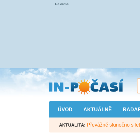
Přejít
na
hlavní
obsah
ÚVOD
AKTUÁLNĚ
RADA
Převážně slunečno s let
AKTUALITA: