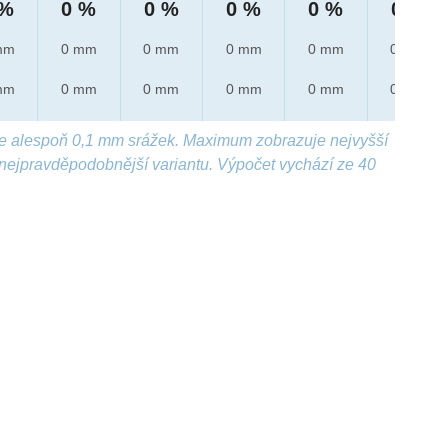
 %
0 %
0 %
0 %
0 %
0 %
mm
0 mm
0 mm
0 mm
0 mm
0 mm
mm
0 mm
0 mm
0 mm
0 mm
0 mm
e alespoň 0,1 mm srážek. Maximum zobrazuje nejvyšší
nejpravděpodobnější variantu. Výpočet vychází ze 40