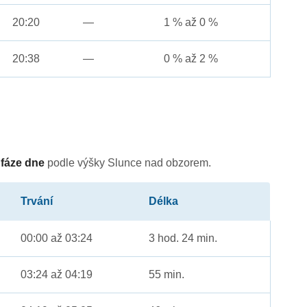
20:20
—
1 % až 0 %
20:38
—
0 % až 2 %
é
fáze dne
podle výšky Slunce nad obzorem.
Trvání
Délka
00:00 až 03:24
3 hod. 24 min.
03:24 až 04:19
55 min.