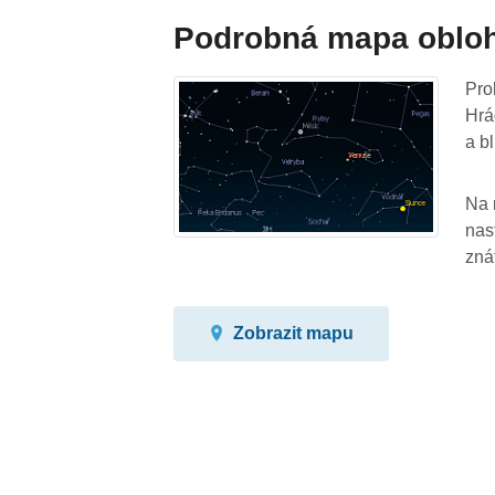
Podrobná mapa oblo
Pro
Hrá
a bl
Na 
nas
zná
Zobrazit mapu