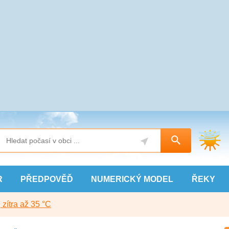
R
PŘEDPOVĚĎ
NUMERICKÝ
MODEL
ŘEKY
, zítra až 35 °C