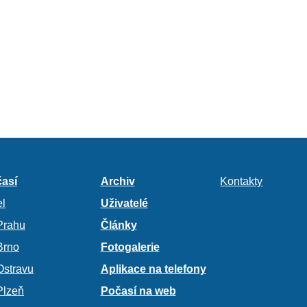
así
Archiv
Kontakty
l
Uživatelé
Prahu
Články
Brno
Fotogalerie
Ostravu
Aplikace na telefony
Plzeň
Počasí na web