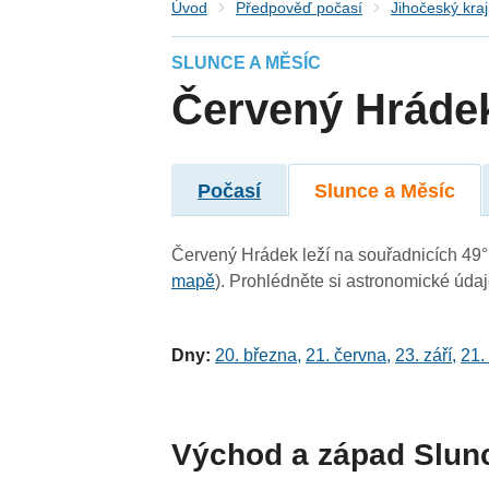
Úvod
Předpověď počasí
Jihočeský kraj
SLUNCE A MĚSÍC
Červený Hráde
Počasí
Slunce a Měsíc
Červený Hrádek leží na souřadnicích 49° 7
mapě
). Prohlédněte si astronomické údaje
Dny:
20. března
,
21. června
,
23. září
,
21.
Východ a západ Slun