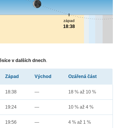
západ
18:38
ěsíce v dalších dnech
.
Západ
Východ
Ozářená část
18:38
—
18 % až 10 %
19:24
—
10 % až 4 %
19:56
—
4 % až 1 %