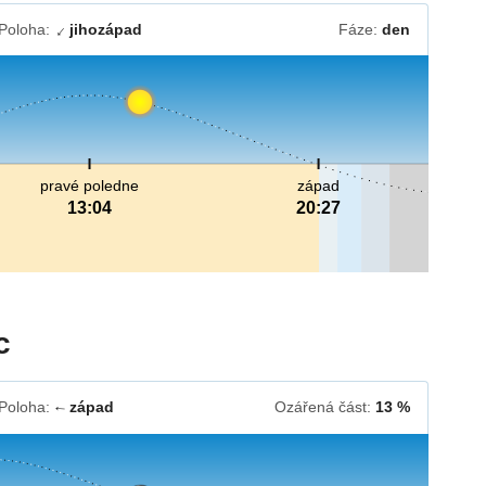
Poloha:
jihozápad
Fáze:
den
↓
pravé poledne
západ
13:04
20:27
c
Poloha:
západ
Ozářená část:
13 %
↓