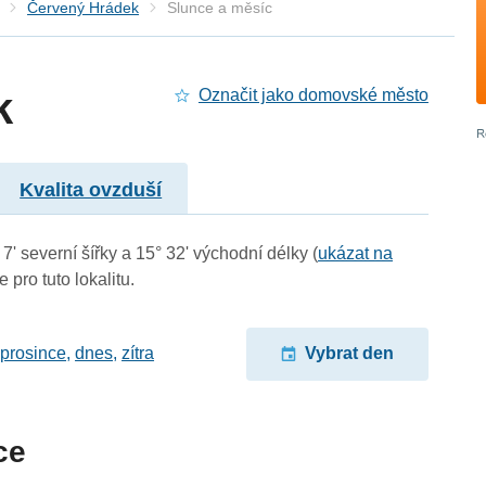
Červený Hrádek
Slunce a měsíc
k
Označit jako domovské město
Kvalita ovzduší
' severní šířky a 15° 32' východní délky (
ukázat na
 pro tuto lokalitu.
 prosince
,
dnes
,
zítra
Vybrat den
ce