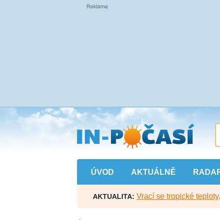
Přejít
na
hlavní
obsah
ÚVOD
AKTUÁLNĚ
RADA
Vrací se tropické teploty
AKTUALITA: