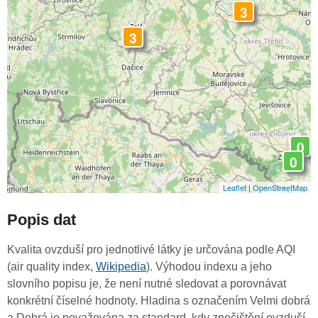
3
3
0
0
Leaflet
|
OpenStreetMap
Popis dat
Kvalita ovzduší pro jednotlivé látky je určována podle AQI
(air quality index,
Wikipedia
). Výhodou indexu a jeho
slovního popisu je, že není nutné sledovat a porovnávat
konkrétní číselné hodnoty. Hladina s označením Velmi dobrá
a Dobrá je považována za standard, kdy znečištění ovzduší