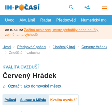
Přejít
na
hlavní
obsah
Úvod
Aktuálně
Radar
Předpověď
Numerický model
Začíná ochlazení, místy přeháňky nebo bouřky,
AKTUALITA:
zejména na východě
Úvod
Předpověď počasí
Jihočeský kraj
Červený Hrádek
Znečištění vzduchu
KVALITA OVZDUŠÍ
Červený Hrádek
Označit jako domovské město
Počasí
Slunce a Měsíc
Kvalita ovzduší