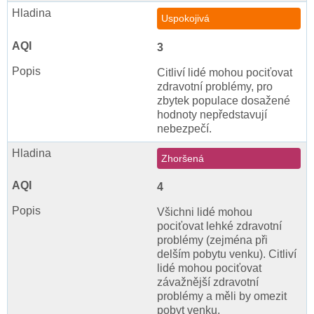
Uspokojivá
3
Citliví lidé mohou pociťovat
zdravotní problémy, pro
zbytek populace dosažené
hodnoty nepředstavují
nebezpečí.
Zhoršená
4
Všichni lidé mohou
pociťovat lehké zdravotní
problémy (zejména při
delším pobytu venku). Citliví
lidé mohou pociťovat
závažnější zdravotní
problémy a měli by omezit
pobyt venku.