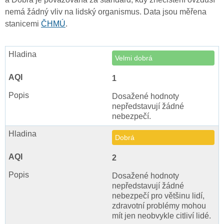
nemá žádný vliv na lidský organismus. Data jsou měřena
stanicemi
ČHMÚ
.
Velmi dobrá
1
Dosažené hodnoty
nepředstavují žádné
nebezpečí.
Dobrá
2
Dosažené hodnoty
nepředstavují žádné
nebezpečí pro většinu lidí,
zdravotní problémy mohou
mít jen neobvykle citliví lidé.