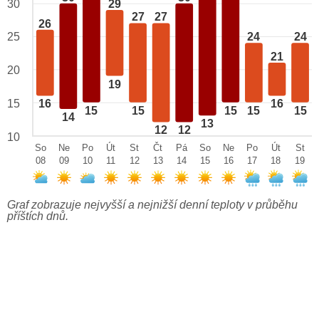
29
30
27
27
26
25
24
24
21
20
19
15
16
16
15
15
15
15
15
14
13
12
12
10
So
Ne
Po
Út
St
Čt
Pá
So
Ne
Po
Út
St
08
09
10
11
12
13
14
15
16
17
18
19
Graf zobrazuje nejvyšší a nejnižší denní teploty v průběhu
příštích dnů.