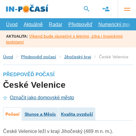
Přejít
na
hlavní
obsah
Úvod
Aktuálně
Radar
Předpověď
Numerický model
Víkend bude slunečný s letními, zítra i tropickými
AKTUALITA:
teplotami
Úvod
Předpověď počasí
Jihočeský kraj
České Velenice
PŘEDPOVĚĎ POČASÍ
České Velenice
Označit jako domovské město
Počasí
Slunce a Měsíc
Kvalita ovzduší
České Velenice leží v kraji Jihočeský (489 m n. m.).