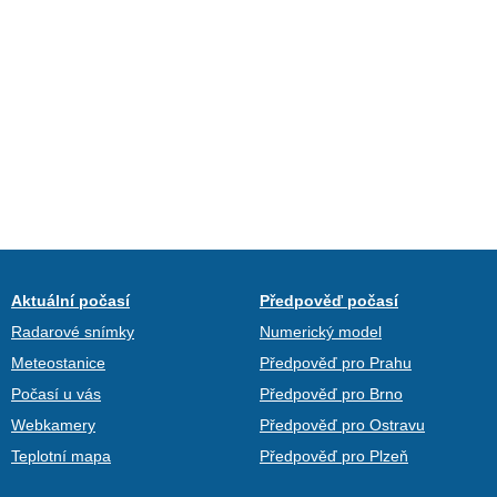
Aktuální počasí
Předpověď počasí
Radarové snímky
Numerický model
Meteostanice
Předpověď pro Prahu
Počasí u vás
Předpověď pro Brno
Webkamery
Předpověď pro Ostravu
Teplotní mapa
Předpověď pro Plzeň