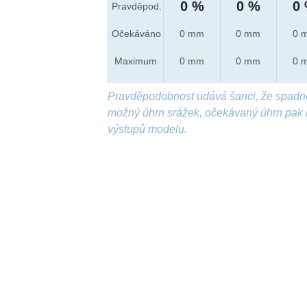
0 %
0 %
0
Pravděpod.
Očekáváno
0 mm
0 mm
0 
Maximum
0 mm
0 mm
0 
Pravděpodobnost udává šanci, že spadn
možný úhrn srážek, očekávaný úhrn pak 
výstupů modelu.