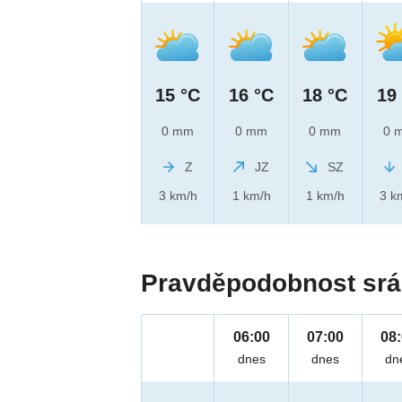
15 °C
16 °C
18 °C
19
0 mm
0 mm
0 mm
0 
Z
JZ
SZ
3 km/h
1 km/h
1 km/h
3 k
Pravděpodobnost srá
06:00
07:00
08
dnes
dnes
dn