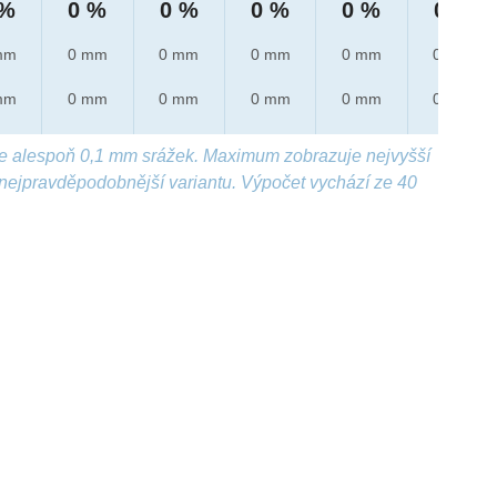
 %
0 %
0 %
0 %
0 %
0 %
mm
0 mm
0 mm
0 mm
0 mm
0 mm
mm
0 mm
0 mm
0 mm
0 mm
0 mm
e alespoň 0,1 mm srážek. Maximum zobrazuje nejvyšší
nejpravděpodobnější variantu. Výpočet vychází ze 40