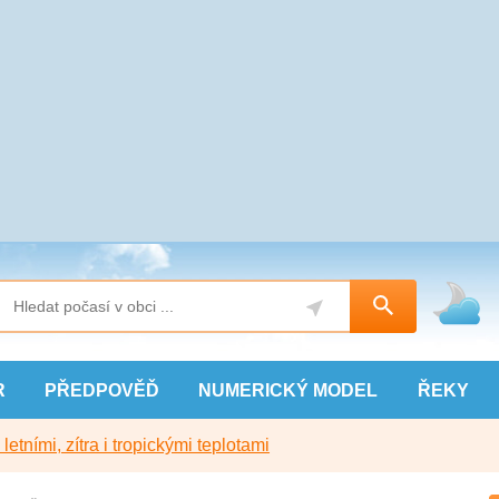
R
PŘEDPOVĚĎ
NUMERICKÝ
MODEL
ŘEKY
etními, zítra i tropickými teplotami