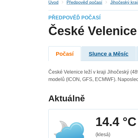
Úvod
Předpověď počasí
Jihočeský kraj
PŘEDPOVĚĎ POČASÍ
České Velenice
Počasí
Slunce a Měsíc
České Velenice leží v kraji Jihočeský (4
modelů (ICON, GFS, ECMWF). Naposledy 
Aktuálně
14.4 °C
(klesá)