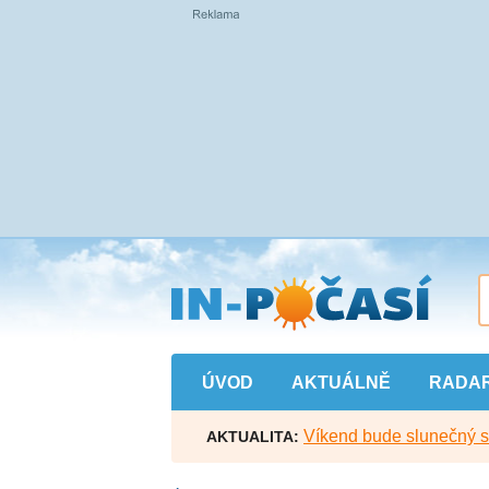
Přejít
na
hlavní
obsah
ÚVOD
AKTUÁLNĚ
RADA
Víkend bude slunečný s l
AKTUALITA: