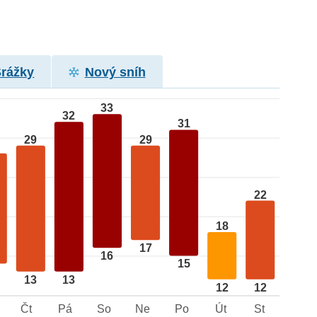
Srážky
Nový sníh
33
32
31
29
29
22
18
17
16
15
13
13
12
12
Čt
Pá
So
Ne
Po
Út
St