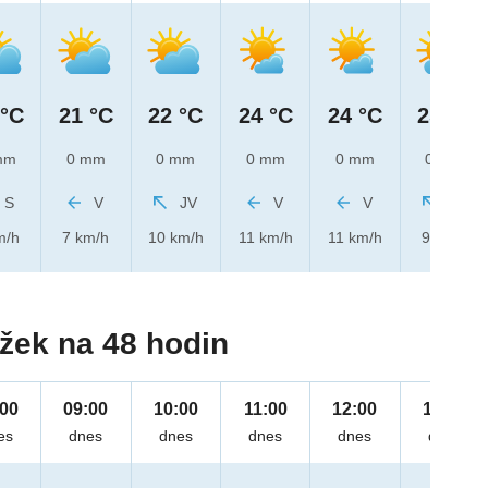
 °C
21 °C
22 °C
24 °C
24 °C
25 °C
mm
0 mm
0 mm
0 mm
0 mm
0 mm
S
V
JV
V
V
JV
m/h
7 km/h
10 km/h
11 km/h
11 km/h
9 km/h
žek na 48 hodin
:00
09:00
10:00
11:00
12:00
13:00
es
dnes
dnes
dnes
dnes
dnes