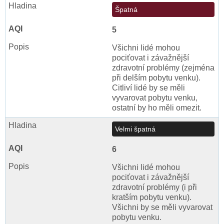
Špatná
5
Všichni lidé mohou
pociťovat i závažnější
zdravotní problémy (zejména
při delším pobytu venku).
Citliví lidé by se měli
vyvarovat pobytu venku,
ostatní by ho měli omezit.
Velmi špatná
6
Všichni lidé mohou
pociťovat i závažnější
zdravotní problémy (i při
kratším pobytu venku).
Všichni by se měli vyvarovat
pobytu venku.