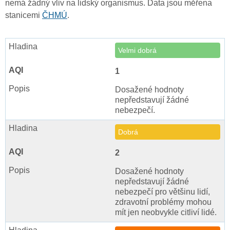
nemá žádný vliv na lidský organismus. Data jsou měřena
stanicemi
ČHMÚ
.
Velmi dobrá
1
Dosažené hodnoty
nepředstavují žádné
nebezpečí.
Dobrá
2
Dosažené hodnoty
nepředstavují žádné
nebezpečí pro většinu lidí,
zdravotní problémy mohou
mít jen neobvykle citliví lidé.