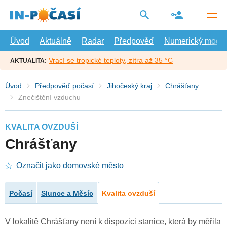
Přejít
na
hlavní
obsah
Úvod
Aktuálně
Radar
Předpověď
Numerický model
Vrací se tropické teploty, zítra až 35 °C
AKTUALITA:
Úvod
Předpověď počasí
Jihočeský kraj
Chrášťany
Znečištění vzduchu
KVALITA OVZDUŠÍ
Chrášťany
Označit jako domovské město
Počasí
Slunce a Měsíc
Kvalita ovzduší
V lokalitě Chrášťany není k dispozici stanice, která by měřila