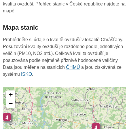
kvalitu ovzduší. Přehled stanic v České republice najdete na
mapě.
Mapa stanic
Prohlédněte si údaje o kvalitě ovzduší v lokalitě Chrášťany.
Posuzování kvality ovzduší je rozděleno podle jednotlivých
veličin (PM10, NO2 atd.). Celková kvalita ovzduší je
posuzována podle nejméně příznivě hodnocené veličiny.
Data jsou měřena na stanicích
ČHMÚ
a jsou získáváná ze
systému
ISKO
.
+
−
4
4