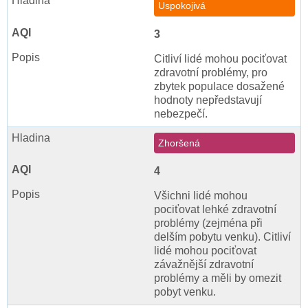
Uspokojivá
3
Citliví lidé mohou pociťovat
zdravotní problémy, pro
zbytek populace dosažené
hodnoty nepředstavují
nebezpečí.
Zhoršená
4
Všichni lidé mohou
pociťovat lehké zdravotní
problémy (zejména při
delším pobytu venku). Citliví
lidé mohou pociťovat
závažnější zdravotní
problémy a měli by omezit
pobyt venku.