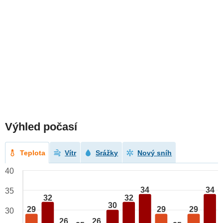
Výhled počasí
Teplota
Vítr
Srážky
Nový sníh
40
34
34
35
32
32
30
29
29
29
30
26
26