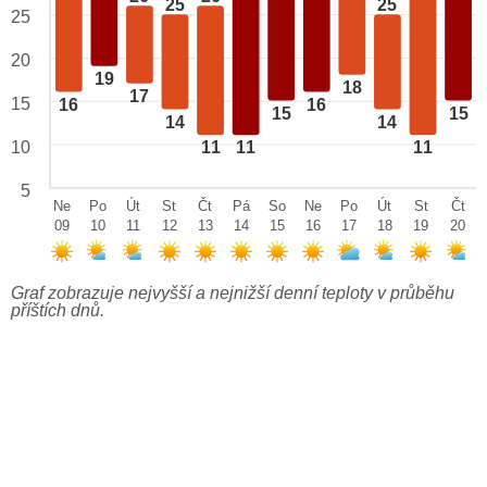
25
25
25
20
19
18
17
15
16
16
15
15
14
14
10
11
11
11
5
Ne
Po
Út
St
Čt
Pá
So
Ne
Po
Út
St
Čt
09
10
11
12
13
14
15
16
17
18
19
20
Graf zobrazuje nejvyšší a nejnižší denní teploty v průběhu
příštích dnů.