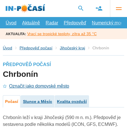
Přejít
na
hlavní
obsah
Úvod
Aktuálně
Radar
Předpověď
Numerický model
Vrací se tropické teploty, zítra až 35 °C
AKTUALITA:
Úvod
Předpověď počasí
Jihočeský kraj
Chrbonín
PŘEDPOVĚĎ POČASÍ
Chrbonín
Označit jako domovské město
Počasí
Slunce a Měsíc
Kvalita ovzduší
Chrbonín leží v kraji Jihočeský (590 m n. m.). Předpověď je
sestavena podle několika modelů (ICON, GFS, ECMWF).