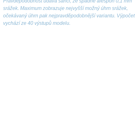
Pravděpodobnost udává šanci, že spadne alespoň 0,1 mm
srážek. Maximum zobrazuje nejvyšší možný úhrn srážek,
očekávaný úhrn pak nejpravděpodobnější variantu. Výpočet
vychází ze 40 výstupů modelu.