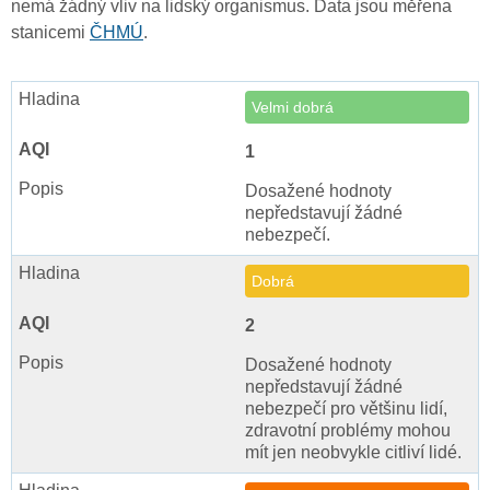
nemá žádný vliv na lidský organismus. Data jsou měřena
stanicemi
ČHMÚ
.
Velmi dobrá
1
Dosažené hodnoty
nepředstavují žádné
nebezpečí.
Dobrá
2
Dosažené hodnoty
nepředstavují žádné
nebezpečí pro většinu lidí,
zdravotní problémy mohou
mít jen neobvykle citliví lidé.