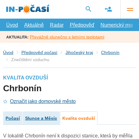
Přejít
na
hlavní
obsah
Úvod
Aktuálně
Radar
Předpověď
Numerický model
Převážně slunečno s letními teplotami
AKTUALITA:
Úvod
Předpověď počasí
Jihočeský kraj
Chrbonín
Znečištění vzduchu
KVALITA OVZDUŠÍ
Chrbonín
Označit jako domovské město
Počasí
Slunce a Měsíc
Kvalita ovzduší
V lokalitě Chrbonín není k dispozici stanice, která by měřila