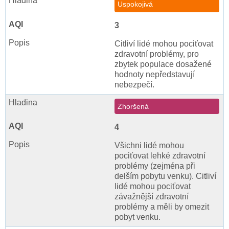
Uspokojivá
3
Citliví lidé mohou pociťovat
zdravotní problémy, pro
zbytek populace dosažené
hodnoty nepředstavují
nebezpečí.
Zhoršená
4
Všichni lidé mohou
pociťovat lehké zdravotní
problémy (zejména při
delším pobytu venku). Citliví
lidé mohou pociťovat
závažnější zdravotní
problémy a měli by omezit
pobyt venku.