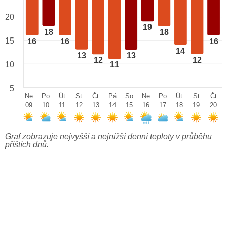
20
19
18
18
15
16
16
16
14
13
13
12
12
10
11
5
Ne
Po
Út
St
Čt
Pá
So
Ne
Po
Út
St
Čt
09
10
11
12
13
14
15
16
17
18
19
20
Graf zobrazuje nejvyšší a nejnižší denní teploty v průběhu
příštích dnů.