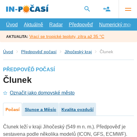
Přejít
na
hlavní
obsah
Úvod
Aktuálně
Radar
Předpověď
Numerický model
Vrací se tropické teploty, zítra až 35 °C
AKTUALITA:
Úvod
Předpověď počasí
Jihočeský kraj
Člunek
PŘEDPOVĚĎ POČASÍ
Člunek
Označit jako domovské město
Počasí
Slunce a Měsíc
Kvalita ovzduší
Člunek leží v kraji Jihočeský (549 m n. m.). Předpověď je
sestavena podle několika modelů (ICON, GFS, ECMWF).