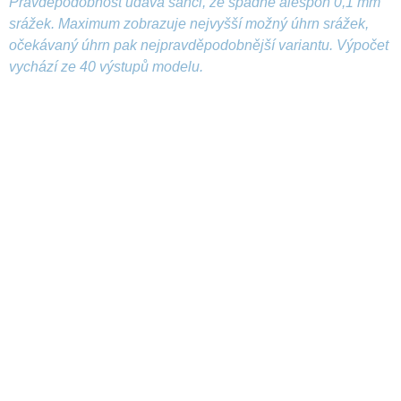
Pravděpodobnost udává šanci, že spadne alespoň 0,1 mm
srážek. Maximum zobrazuje nejvyšší možný úhrn srážek,
očekávaný úhrn pak nejpravděpodobnější variantu. Výpočet
vychází ze 40 výstupů modelu.