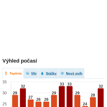
Výhled počasí
Teplota
Vítr
Srážky
Nový sníh
35
33
33
32
32
29
29
29
30
28
27
26
26
24
25