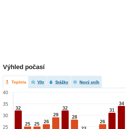
Výhled počasí
Teplota
Vítr
Srážky
Nový sníh
40
34
35
32
32
31
29
30
28
26
26
25
25
25
23