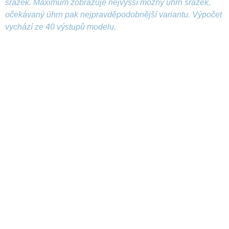
srážek. Maximum zobrazuje nejvyšší možný úhrn srážek,
očekávaný úhrn pak nejpravděpodobnější variantu. Výpočet
vychází ze 40 výstupů modelu.