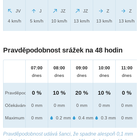
JV
J
JZ
JZ
Z
Z
4 km/h
5 km/h
10 km/h
13 km/h
13 km/h
13 km/h
Pravděpodobnost srážek na 48 hodin
07:00
08:00
09:00
10:00
11:00
dnes
dnes
dnes
dnes
dnes
0 %
10 %
20 %
10 %
0 %
Pravděpod.
Očekáváno
0 mm
0 mm
0 mm
0 mm
0 mm
Maximum
0 mm
0.2 mm
0.4 mm
0.3 mm
0 mm
Pravděpodobnost udává šanci, že spadne alespoň 0,1 mm