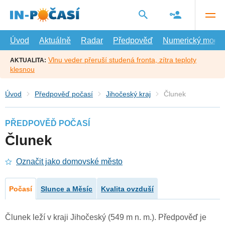
Přejít
na
hlavní
obsah
Úvod
Aktuálně
Radar
Předpověď
Numerický model
Vlnu veder přeruší studená fronta, zítra teploty
AKTUALITA:
klesnou
Úvod
Předpověď počasí
Jihočeský kraj
Člunek
PŘEDPOVĚĎ POČASÍ
Člunek
Označit jako domovské město
Počasí
Slunce a Měsíc
Kvalita ovzduší
Člunek leží v kraji Jihočeský (549 m n. m.). Předpověď je