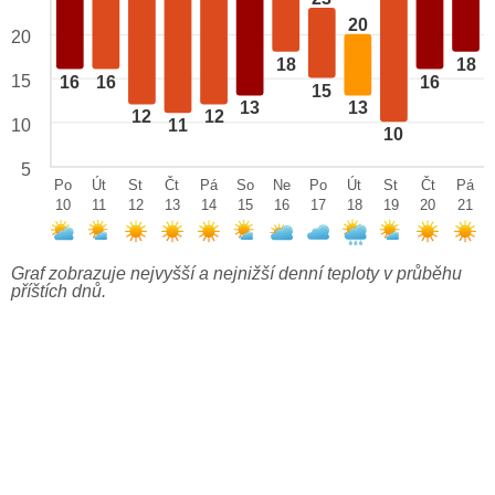
20
20
18
18
15
16
16
16
15
13
13
12
12
10
11
10
5
Po
Út
St
Čt
Pá
So
Ne
Po
Út
St
Čt
Pá
10
11
12
13
14
15
16
17
18
19
20
21
Graf zobrazuje nejvyšší a nejnižší denní teploty v průběhu
příštích dnů.