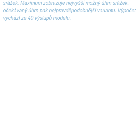
srážek. Maximum zobrazuje nejvyšší možný úhrn srážek,
očekávaný úhrn pak nejpravděpodobnější variantu. Výpočet
vychází ze 40 výstupů modelu.