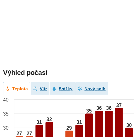
Výhled počasí
Teplota
Vítr
Srážky
Nový sníh
40
37
36
36
35
35
32
31
31
30
29
30
27
27