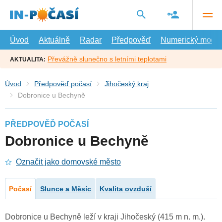
Přejít
na
hlavní
obsah
Úvod
Aktuálně
Radar
Předpověď
Numerický model
Převážně slunečno s letními teplotami
AKTUALITA:
Úvod
Předpověď počasí
Jihočeský kraj
Dobronice u Bechyně
PŘEDPOVĚĎ POČASÍ
Dobronice u Bechyně
Označit jako domovské město
Počasí
Slunce a Měsíc
Kvalita ovzduší
Dobronice u Bechyně leží v kraji Jihočeský (415 m n. m.).