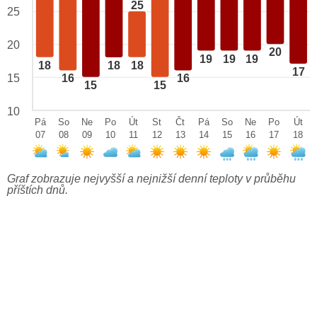
25
25
20
20
19
19
19
18
18
18
17
15
16
16
15
15
10
Pá
So
Ne
Po
Út
St
Čt
Pá
So
Ne
Po
Út
07
08
09
10
11
12
13
14
15
16
17
18
Graf zobrazuje nejvyšší a nejnižší denní teploty v průběhu
příštích dnů.