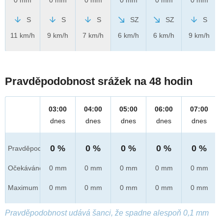
S
S
S
SZ
SZ
S
11 km/h
9 km/h
7 km/h
6 km/h
6 km/h
9 km/h
Pravděpodobnost srážek na 48 hodin
03:00
04:00
05:00
06:00
07:00
dnes
dnes
dnes
dnes
dnes
0 %
0 %
0 %
0 %
0 %
Pravděpod.
Očekáváno
0 mm
0 mm
0 mm
0 mm
0 mm
Maximum
0 mm
0 mm
0 mm
0 mm
0 mm
Pravděpodobnost udává šanci, že spadne alespoň 0,1 mm