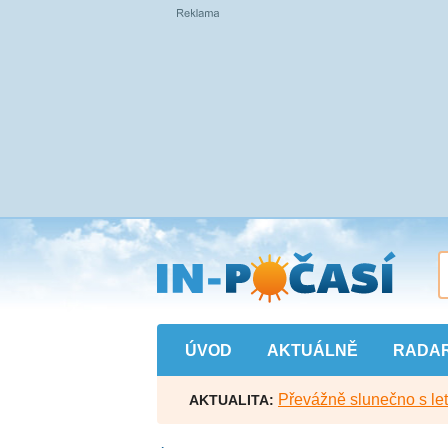
Přejít
na
hlavní
obsah
ÚVOD
AKTUÁLNĚ
RADA
Převážně slunečno s let
AKTUALITA: