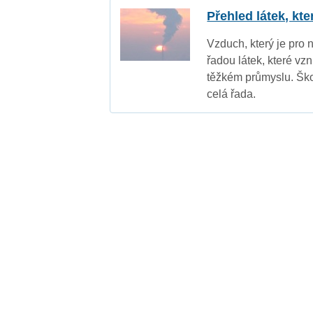
Přehled látek, kt
Vzduch, který je pro 
řadou látek, které vz
těžkém průmyslu. Ško
celá řada.