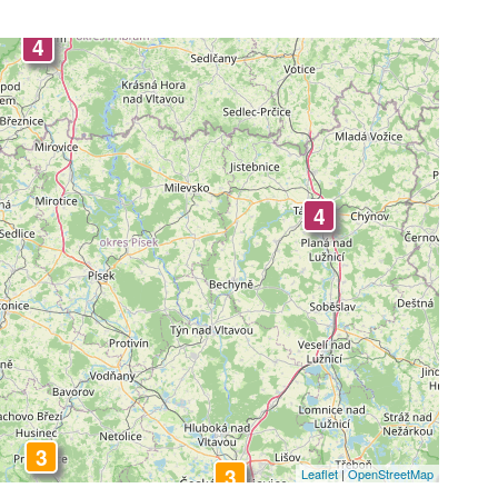
4
4
4
3
3
Leaflet
|
OpenStreetMap