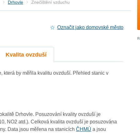
Drhovle
Znečištění vzduchu
Označit jako domovské město
Kvalita ovzduší
4
4
4
4
e, která by měřila kvalitu ovzduší. Přehled stanic v
4
-
4
4
4
4
4
4
4
4
4
4
4
4
lokalitě Drhovle. Posuzování kvality ovzduší je
10, NO2 atd.). Celková kvalita ovzduší je posuzována
ny. Data jsou měřena na stanicích
ČHMÚ
a jsou