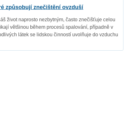
eré způsobují znečištění ovzduší
náš život naprosto nezbytným, často znečišťuje celou
nikají většinou během procesů spalování, případně v
dlivých látek se lidskou činností uvolňuje do vzduchu