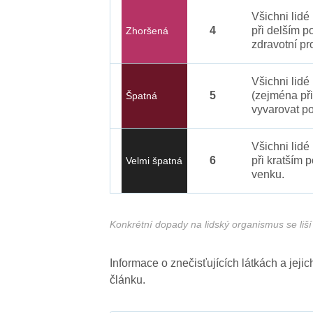
Všichni lid
4
při delším p
Zhoršená
zdravotní pr
Všichni lidé
5
(zejména při
Špatná
vyvarovat po
Všichni lidé
6
při kratším 
Velmi špatná
venku.
Konkrétní dopady na lidský organismus se liší 
Informace o znečisťujících látkách a jej
článku.