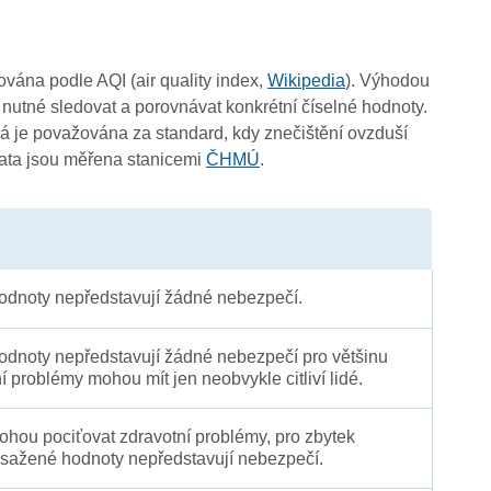
čována podle AQI (air quality index,
Wikipedia
). Výhodou
 nutné sledovat a porovnávat konkrétní číselné hodnoty.
3
 je považována za standard, kdy znečištění ovzduší
Data jsou měřena stanicemi
ČHMÚ
.
dnoty nepředstavují žádné nebezpečí.
dnoty nepředstavují žádné nebezpečí pro většinu
ní problémy mohou mít jen neobvykle citliví lidé.
 mohou pociťovat zdravotní problémy, pro zbytek
sažené hodnoty nepředstavují nebezpečí.