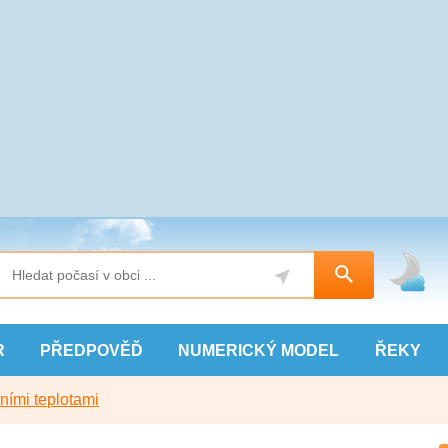
R
PŘEDPOVĚĎ
NUMERICKÝ
MODEL
ŘEKY
ními teplotami