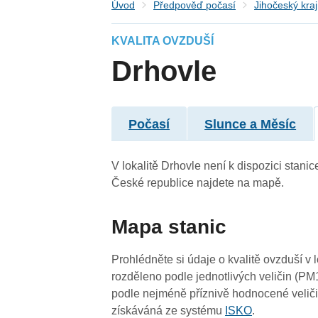
Úvod
Předpověď počasí
Jihočeský kraj
KVALITA OVZDUŠÍ
Drhovle
4
Počasí
Slunce a Měsíc
4
V lokalitě Drhovle není k dispozici stanic
České republice najdete na mapě.
Mapa stanic
Prohlédněte si údaje o kvalitě ovzduší v 
rozděleno podle jednotlivých veličin (PM
podle nejméně příznivě hodnocené veliči
4
získáváná ze systému
ISKO
.