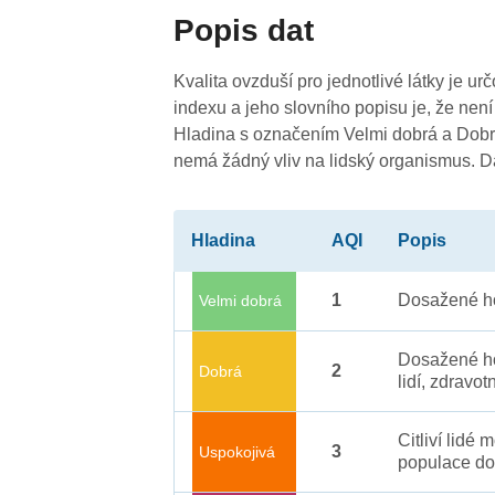
Popis dat
Kvalita ovzduší pro jednotlivé látky je ur
indexu a jeho slovního popisu je, že není
Hladina s označením Velmi dobrá a Dobrá
nemá žádný vliv na lidský organismus. 
Hladina
AQI
Popis
1
Dosažené ho
Velmi dobrá
Dosažené ho
2
Dobrá
lidí, zdravot
Citliví lidé
3
Uspokojivá
populace do