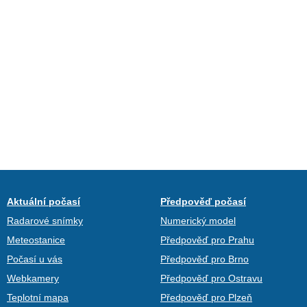
Aktuální počasí
Předpověď počasí
Radarové snímky
Numerický model
Meteostanice
Předpověď pro Prahu
Počasí u vás
Předpověď pro Brno
Webkamery
Předpověď pro Ostravu
Teplotní mapa
Předpověď pro Plzeň