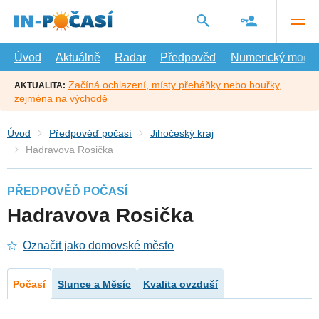
Přejít
na
hlavní
obsah
Úvod
Aktuálně
Radar
Předpověď
Numerický model
Začíná ochlazení, místy přeháňky nebo bouřky,
AKTUALITA:
zejména na východě
Úvod
Předpověď počasí
Jihočeský kraj
Hadravova Rosička
PŘEDPOVĚĎ POČASÍ
Hadravova Rosička
Označit jako domovské město
Počasí
Slunce a Měsíc
Kvalita ovzduší