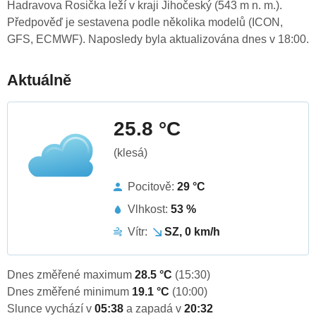
Hadravova Rosička leží v kraji Jihočeský (543 m n. m.).
Předpověď je sestavena podle několika modelů (ICON,
GFS, ECMWF). Naposledy byla aktualizována dnes v 18:00.
Aktuálně
25.8 °C
(klesá)
Pocitově:
29 °C
Vlhkost:
53 %
Vítr:
SZ, 0 km/h
Dnes změřené maximum
28.5 °C
(15:30)
Dnes změřené minimum
19.1 °C
(10:00)
Slunce vychází v
05:38
a zapadá v
20:32