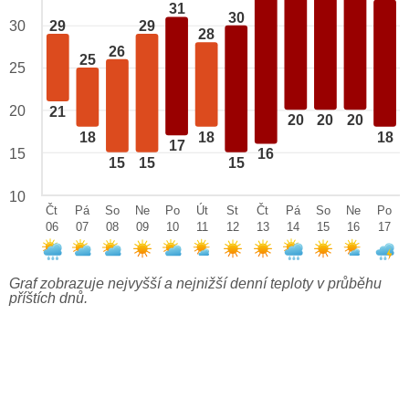
31
30
29
29
30
28
26
25
25
20
21
20
20
20
18
18
18
17
15
16
15
15
15
10
Čt
Pá
So
Ne
Po
Út
St
Čt
Pá
So
Ne
Po
06
07
08
09
10
11
12
13
14
15
16
17
Graf zobrazuje nejvyšší a nejnižší denní teploty v průběhu
příštích dnů.