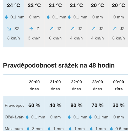
24 °C
22 °C
21 °C
21 °C
20 °C
20 °C
0.1 mm
0 mm
0.1 mm
0.1 mm
0 mm
0 mm
SZ
Z
JZ
JZ
JZ
JZ
8 km/h
3 km/h
6 km/h
4 km/h
4 km/h
6 km/h
Pravděpodobnost srážek na 48 hodin
20:00
21:00
22:00
23:00
00:00
dnes
dnes
dnes
dnes
zítra
60 %
40 %
80 %
70 %
30 %
Pravděpod.
Očekáváno
0.1 mm
0 mm
0.1 mm
0.1 mm
0 mm
Maximum
3 mm
1 mm
1 mm
1 mm
0.6 mm