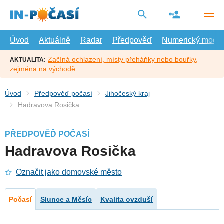
Přejít
na
hlavní
obsah
Úvod
Aktuálně
Radar
Předpověď
Numerický model
Začíná ochlazení, místy přeháňky nebo bouřky,
AKTUALITA:
zejména na východě
Úvod
Předpověď počasí
Jihočeský kraj
Hadravova Rosička
PŘEDPOVĚĎ POČASÍ
Hadravova Rosička
Označit jako domovské město
Počasí
Slunce a Měsíc
Kvalita ovzduší