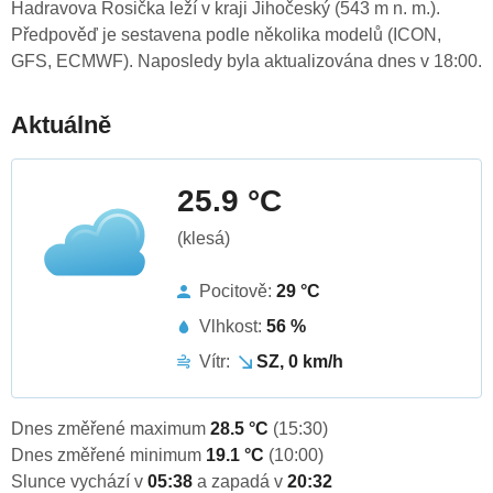
Hadravova Rosička leží v kraji Jihočeský (543 m n. m.).
Předpověď je sestavena podle několika modelů (ICON,
GFS, ECMWF). Naposledy byla aktualizována dnes v 18:00.
Aktuálně
25.9 °C
(klesá)
Pocitově:
29 °C
Vlhkost:
56 %
Vítr:
SZ, 0 km/h
Dnes změřené maximum
28.5 °C
(15:30)
Dnes změřené minimum
19.1 °C
(10:00)
Slunce vychází v
05:38
a zapadá v
20:32