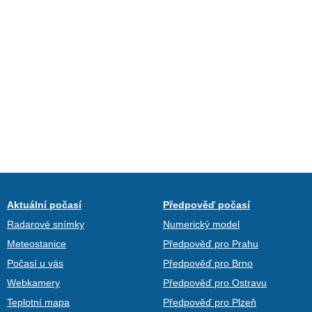
Aktuální počasí
Předpověď počasí
Radarové snímky
Numerický model
Meteostanice
Předpověď pro Prahu
Počasí u vás
Předpověď pro Brno
Webkamery
Předpověď pro Ostravu
Teplotní mapa
Předpověď pro Plzeň