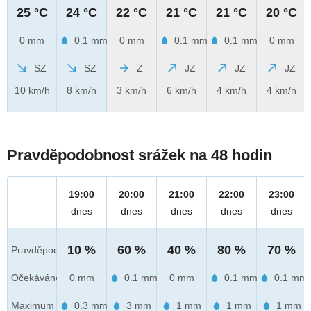
25 °C
24 °C
22 °C
21 °C
21 °C
20 °C
0 mm
0.1 mm
0 mm
0.1 mm
0.1 mm
0 mm
SZ
SZ
Z
JZ
JZ
JZ
10 km/h
8 km/h
3 km/h
6 km/h
4 km/h
4 km/h
Pravděpodobnost srážek na 48 hodin
19:00
20:00
21:00
22:00
23:00
dnes
dnes
dnes
dnes
dnes
10 %
60 %
40 %
80 %
70 %
Pravděpod.
Očekáváno
0 mm
0.1 mm
0 mm
0.1 mm
0.1 mm
Maximum
0.3 mm
3 mm
1 mm
1 mm
1 mm