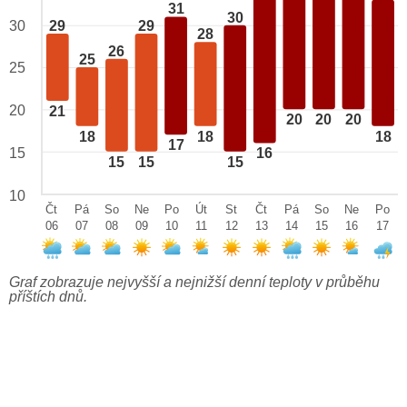
31
30
29
29
30
28
26
25
25
20
21
20
20
20
18
18
18
17
15
16
15
15
15
10
Čt
Pá
So
Ne
Po
Út
St
Čt
Pá
So
Ne
Po
06
07
08
09
10
11
12
13
14
15
16
17
Graf zobrazuje nejvyšší a nejnižší denní teploty v průběhu
příštích dnů.