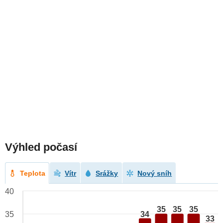
Výhled počasí
Teplota
Vítr
Srážky
Nový sníh
40
35
35
35
34
35
33