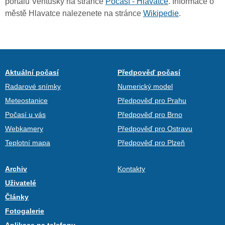
portálu Ventusky na stránce
Počasí - Hlavatce
. Informace o
městě Hlavatce nalezenete na stránce
Wikipedie
.
Aktuální počasí
Předpověď počasí
Radarové snímky
Numerický model
Meteostanice
Předpověď pro Prahu
Počasí u vás
Předpověď pro Brno
Webkamery
Předpověď pro Ostravu
Teplotní mapa
Předpověď pro Plzeň
Archiv
Kontakty
Uživatelé
Články
Fotogalerie