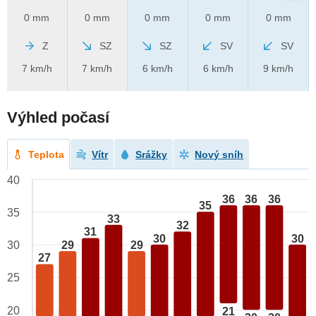
0 mm
0 mm
0 mm
0 mm
0 mm
Z
SZ
SZ
SV
SV
7 km/h
7 km/h
6 km/h
6 km/h
9 km/h
Výhled počasí
Teplota
Vítr
Srážky
Nový sníh
40
36
36
36
35
35
33
32
31
30
30
29
29
30
27
25
20
21