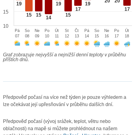
20
20
19
19
19
17
17
15
15
15
15
14
10
Pá
So
Ne
Po
Út
St
Čt
Pá
So
Ne
Po
Út
07
08
09
10
11
12
13
14
15
16
17
18
Graf zobrazuje nejvyšší a nejnižší denní teploty v průběhu
příštích dnů.
Předpověď počasí na více než týden je pouze výhledem a
lze očekávat její upřesňování v průběhu dalších dní.
Předpověď počasí (vývoj srážek, teplot, větru nebo
oblačnosti) na mapě si můžete prohlédnout na našem