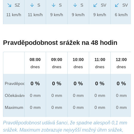
SZ
S
S
S
SV
SV
11 km/h
11 km/h
9 km/h
9 km/h
9 km/h
6 km/h
Pravděpodobnost srážek na 48 hodin
08:00
09:00
10:00
11:00
12:00
dnes
dnes
dnes
dnes
dnes
0 %
0 %
0 %
0 %
0 %
Pravděpod.
Očekáváno
0 mm
0 mm
0 mm
0 mm
0 mm
Maximum
0 mm
0 mm
0 mm
0 mm
0 mm
Pravděpodobnost udává šanci, že spadne alespoň 0,1 mm
srážek. Maximum zobrazuje nejvyšší možný úhrn srážek,