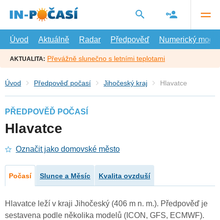
Přejít
na
hlavní
obsah
Úvod
Aktuálně
Radar
Předpověď
Numerický model
Převážně slunečno s letními teplotami
AKTUALITA:
Úvod
Předpověď počasí
Jihočeský kraj
Hlavatce
PŘEDPOVĚĎ POČASÍ
Hlavatce
Označit jako domovské město
Počasí
Slunce a Měsíc
Kvalita ovzduší
Hlavatce leží v kraji Jihočeský (406 m n. m.). Předpověď je
sestavena podle několika modelů (ICON, GFS, ECMWF).