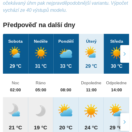
očekávaný úhrn pak nejpravděpodobnější variantu. Výpočet
vychází ze 40 výstupů modelu.
Předpověď na další dny
Sobota
Neděle
Pondělí
Úterý
Středa
29 °C
31 °C
33 °C
29 °C
30 °C
Noc
Ráno
Dopoledne
Odpoledne
02:00
05:00
08:00
11:00
14:00
21 °C
19 °C
20 °C
24 °C
29 °C